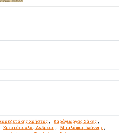
ς
ς
Σαρτζετάκης Χρήστος
,
Καράγιωργας Σάκης
,
,
Χριστόπουλος Ανδρέας
,
Μπαλάφας Ιωάννης
,