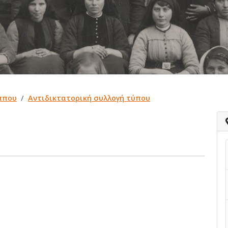
ιππου
Αντιδικτατορική συλλογή τύπου