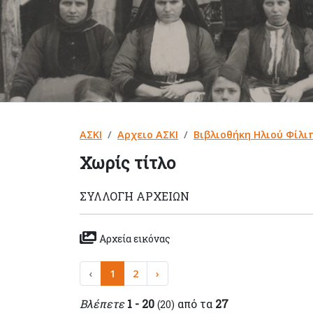
ΑΣΚΙ
Αρχειο ΑΣΚΙ
Βιβλιοθήκη Ηλιού Φίλ
Χωρίς τίτλο
ΣΥΛΛΟΓΉ ΑΡΧΕΊΩΝ
Αρχεία εικόνας
‹
1
2
›
Βλέπετε
1 - 20
από τα
27
(20)