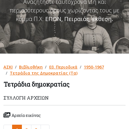
Αναζητήστε ταυτόχρονα 2 ή και
περισσότερους όρους χωρίζοντας τους με
κόμμα Π.Χ:
ΕΠΟΝ, Πειραιάς, έκθεση
.
ΑΣΚΙ
Βιβλιοθήκη
03. Περιοδικά
1950-1967
Τετράδια της Δημοκρατίας (Τα)
Τετράδια δημοκρατίας
ΣΥΛΛΟΓΉ ΑΡΧΕΊΩΝ
Αρχεία εικόνας