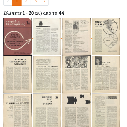
‹
1
2
3
›
Βλέπετε
1 - 20
από τα
44
(20)