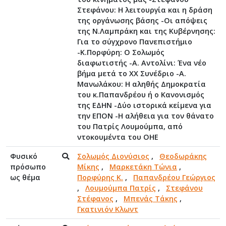
Στεφάνου: Η λειτουργία και η δράση
της οργάνωσης βάσης -Οι απόψεις
της Ν.Λαμπράκη και της Κυβέρνησης:
Για το σύγχρονο Πανεπιστήμιο
-Κ.Πορφύρη: Ο Σολωμός
διαφωτιστής -Α. Αντολίνι: Ένα νέο
βήμα μετά το XX Συνέδριο -Α.
Μανωλάκου: Η αληθής Δημοκρατία
του κ.Παπανδρέου ή ο Κανονισμός
της ΕΔΗΝ -Δύο ιστορικά κείμενα για
την ΕΠΟΝ -Η αλήθεια για τον θάνατο
του Πατρίς Λουμούμπα, από
ντοκουμέντα του ΟΗΕ
Φυσικό
Σολωμός Διονύσιος
,
Θεοδωράκης
πρόσωπο
Μίκης
,
Μαρκετάκη Τώνια
,
ως θέμα
Πορφύρης Κ.
,
Παπανδρέου Γεώργιος
,
Λουμούμπα Πατρίς
,
Στεφάνου
Στέφανος
,
Μπενάς Τάκης
,
Γκατινιόν Κλωντ