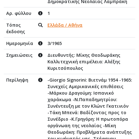
Δημοκρατικής Νεολαίας Λαμπράκη
Αρ. φύλλου
1
Τόπος
Ελλάδα / Αθήνα
έκδοσης
Ημερομηνία
3/1965
Σημειώσεις
Διευθυντής: Μίκης Θεοδωράκης
Καλλιτεχνική επιμέλεια: Αλέξης
Κυριτσόπουλος
Περίληψη
-Giorgio Signorini: Βιετνάμ 1954 -1965:
Συνεχείς Αμερικανικές επιθέσεις
-Μάρκου Δραγούμη: Ισπανικό
χαράκωμα -Ν.Παπαδημητρίου:
Συνέντευξη με τον Κλώντ Γκατινιόν
-Τάκη Μπενά: Βαδίζοντας προς το
Συνέδριο -Κ.Γρηγόρη: Η πρωτοπόρα
οργάνωαη της νεολαίας -Μίκη
Θεοδωράκη: Προβλήματα ανάπτυξης
του κινήματός μας -Στέφανου