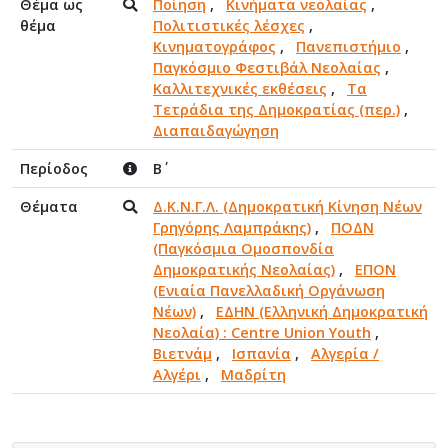
Θέμα ως
Ποίηση
,
Κινήματα νεολαίας
,
θέμα
Πολιτιστικές λέσχες
,
Κινηματογράφος
,
Πανεπιστήμιο
,
Παγκόσμιο Φεστιβάλ Νεολαίας
,
Καλλιτεχνικές εκθέσεις
,
Τα
Τετράδια της Δημοκρατίας (περ.)
,
Διαπαιδαγώγηση
Περίοδος
Β΄
Θέματα
Δ.Κ.Ν.Γ.Λ. (Δημοκρατική Κίνηση Νέων
Γρηγόρης Λαμπράκης)
,
ΠΟΔΝ
(Παγκόσμια Ομοσπονδία
Δημοκρατικής Νεολαίας)
,
ΕΠΟΝ
(Ενιαία Πανελλαδική Οργάνωση
Νέων)
,
ΕΔΗΝ (Ελληνική Δημοκρατική
Νεολαία) : Centre Union Youth
,
Βιετνάμ
,
Ισπανία
,
Αλγερία /
Αλγέρι
,
Μαδρίτη