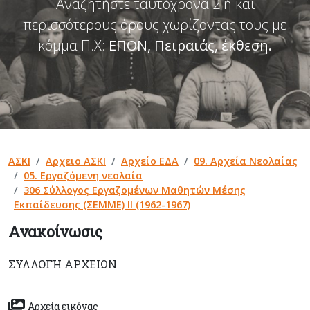
Αναζητήστε ταυτόχρονα 2 ή και
περισσότερους όρους χωρίζοντας τους με
κόμμα Π.Χ:
ΕΠΟΝ, Πειραιάς, έκθεση
.
ΑΣΚΙ
Αρχειο ΑΣΚΙ
Αρχείο ΕΔΑ
09. Αρχεία Νεολαίας
05. Εργαζόμενη νεολαία
306 Σύλλογος Εργαζομένων Μαθητών Μέσης
Εκπαίδευσης (ΣΕΜΜΕ) ΙΙ (1962-1967)
Ανακοίνωσις
ΣΥΛΛΟΓΉ ΑΡΧΕΊΩΝ
Αρχεία εικόνας