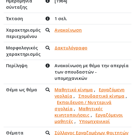
Ημερομηνία
[1964]
σύνταξης
Έκταση
1 σελ.
Χαρακτηρισμός
Ανακοίνωση
περιεχομένου
Μορφολογικός
Δακτυλόγραφο
χαρακτηρισμός
Περίληψη
Ανακοίνωση με θέμα την απεργία
των σπουδαστών -
υπομηχανικών
Θέμα ως θέμα
Μαθητικό κίνημα
,
Εργαζόμενη
νεολαία
,
Σπουδαστικό κίνημα
,
Εκπαιδευση / Νυχτερινά
σχολεία
,
Μαθητικές
κινητοποιήσεις
,
Εργαζόμενοι
μαθητές
,
Υπομηχανικοί
Θέματα
Σύλλογος Εργαζομένων Φοιτητών