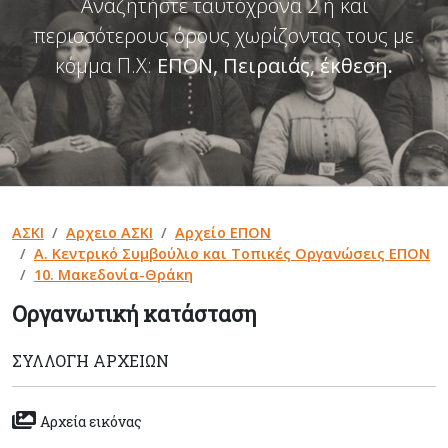
Αναζητήστε ταυτόχρονα 2 ή και
περισσότερους όρους χωρίζοντας τους με
κόμμα Π.Χ:
ΕΠΟΝ, Πειραιάς, έκθεση
.
ΑΣΚΙ
Αρχειο ΑΣΚΙ
Αρχείο ΕΠΟΝ
Α. Κεντρικό Συμβούλιο και Τοπικές Οργανώσεις ΕΠΟΝ
10. Μακεδονία-Θράκη
Οργανωτική κατάσταση
ΣΥΛΛΟΓΉ ΑΡΧΕΊΩΝ
Αρχεία εικόνας