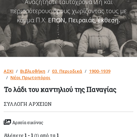
Αναζητήστε ταυτόχρονα 2 ή και
περισσότερους όρους χωρίζοντας τους με
κόμμα Π.Χ:
ΕΠΟΝ, Πειραιάς, έκθεση
.
ΑΣΚΙ
Βιβλιοθήκη
03. Περιοδικά
1900-1939
Νέοι Πρωτοπόροι
Το λάδι του καντηλιού της Παναγίας
ΣΥΛΛΟΓΉ ΑΡΧΕΊΩΝ
Αρχεία εικόνας
Βλέπετε
1 - 1
από τα
1
(1)