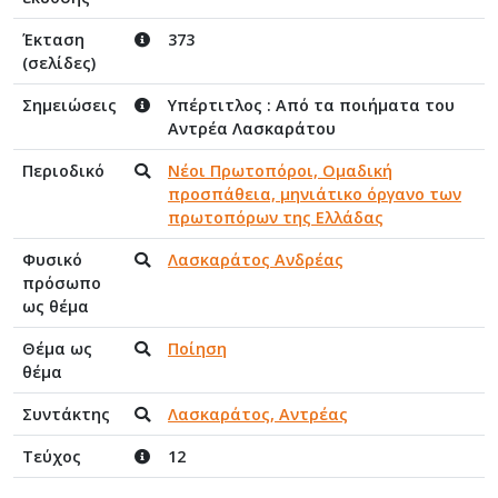
Έκταση
373
(σελίδες)
Σημειώσεις
Υπέρτιτλος : Από τα ποιήματα του
Αντρέα Λασκαράτου
Περιοδικό
Νέοι Πρωτοπόροι, Ομαδική
προσπάθεια, μηνιάτικο όργανο των
πρωτοπόρων της Ελλάδας
Φυσικό
Λασκαράτος Ανδρέας
πρόσωπο
ως θέμα
Θέμα ως
Ποίηση
θέμα
Συντάκτης
Λασκαράτος, Αντρέας
Τεύχος
12