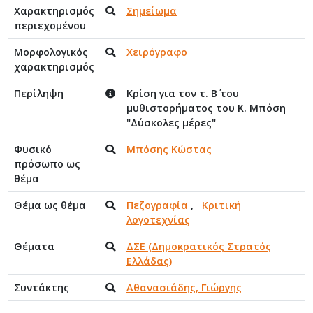
Χαρακτηρισμός
Σημείωμα
περιεχομένου
Μορφολογικός
Χειρόγραφο
χαρακτηρισμός
Περίληψη
Κρίση για τον τ. Β΄ του
μυθιστορήματος του Κ. Μπόση
"Δύσκολες μέρες"
Φυσικό
Μπόσης Κώστας
πρόσωπο ως
θέμα
Θέμα ως θέμα
Πεζογραφία
,
Κριτική
λογοτεχνίας
Θέματα
ΔΣΕ (Δημοκρατικός Στρατός
Ελλάδας)
Συντάκτης
Αθανασιάδης, Γιώργης