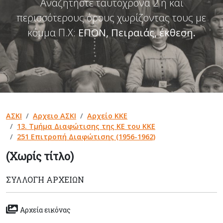
Αναζητήστε ταυτόχρονα 2 ή και
περισσότερους όρους χωρίζοντας τους με
κόμμα Π.Χ:
ΕΠΟΝ, Πειραιάς, έκθεση
.
ΑΣΚΙ
Αρχειο ΑΣΚΙ
Αρχείο ΚΚΕ
13. Τμήμα Διαφώτισης της ΚΕ του ΚΚΕ
251 Επιτροπή Διαφώτισης (1956-1962)
(Χωρίς τίτλο)
ΣΥΛΛΟΓΉ ΑΡΧΕΊΩΝ
Αρχεία εικόνας