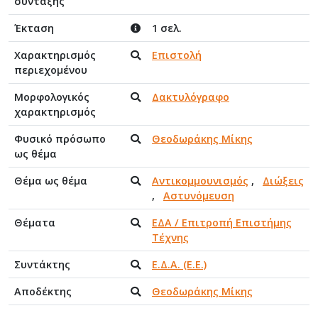
σύνταξης
Έκταση
1 σελ.
Χαρακτηρισμός
Επιστολή
περιεχομένου
Μορφολογικός
Δακτυλόγραφο
χαρακτηρισμός
Φυσικό πρόσωπο
Θεοδωράκης Μίκης
ως θέμα
Θέμα ως θέμα
Αντικομμουνισμός
,
Διώξεις
,
Αστυνόμευση
Θέματα
ΕΔΑ / Επιτροπή Επιστήμης
Τέχνης
Συντάκτης
Ε.Δ.Α. (Ε.Ε.)
Αποδέκτης
Θεοδωράκης Μίκης