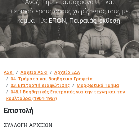
Αναζητήστε ταυτόχρονα 2 ή και
περισσότερους όρους χωρίζοντας τους με
κόμμα Π.Χ:
ΕΠΟΝ, Πειραιάς, έκθεση
.
ΑΣΚΙ
Αρχειο ΑΣΚΙ
Αρχείο ΕΔΑ
04. Τμήματα και Βοηθητικά Γραφεία
03. Επιτροπή Διαφώτισης
Μορφωτικό Τμήμα
048.1 Βοηθητικές Επιτροπές για την τέχνη και την
κουλτούρα (1964-1967)
Επιστολή
ΣΥΛΛΟΓΉ ΑΡΧΕΊΩΝ