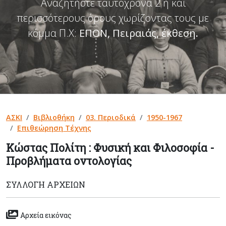
Αναζητήστε ταυτόχρονα 2 ή και
περισσότερους όρους χωρίζοντας τους με
κόμμα Π.Χ:
ΕΠΟΝ, Πειραιάς, έκθεση
.
ΑΣΚΙ
Βιβλιοθήκη
03. Περιοδικά
1950-1967
Επιθεώρηση Τέχνης
Κώστας Πολίτη : Φυσική και Φιλοσοφία -
Προβλήματα οντολογίας
ΣΥΛΛΟΓΉ ΑΡΧΕΊΩΝ
Αρχεία εικόνας