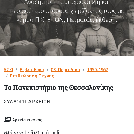
Αναζητήστε ταυτόχρονα 2 ή και
περισσότερους όρους χωρίζοντας τους με
κόμμα Π.Χ:
ΕΠΟΝ, Πειραιάς, έκθεση
.
ΑΣΚΙ
Βιβλιοθήκη
03. Περιοδικά
1950-1967
Επιθεώρηση Τέχνης
Το Πανεπιστήμιο της Θεσσαλονίκης
ΣΥΛΛΟΓΉ ΑΡΧΕΊΩΝ
Αρχεία εικόνας
Βλέπετε
1 - 5
από τα
5
(5)