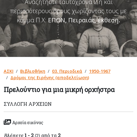
Αναζητήστε ταυτόχρονα 2 ή και
περισσότερους όρους χωρίζοντας τους με
κόμμα Π.Χ:
ΕΠΟΝ, Πειραιάς, έκθεση
.
ΑΣΚΙ
Βιβλιοθήκη
03. Περιοδικά
1950-1967
Δρόμοι της Ειρήνης (αποδελτίωση)
Πρελούντιο για μια μικρή ορχήστρα
ΣΥΛΛΟΓΉ ΑΡΧΕΊΩΝ
Αρχεία εικόνας
Βλέπετε
1 - 2
από τα
2
(2)