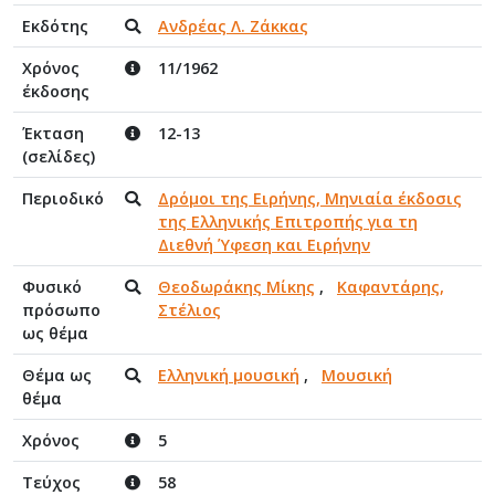
Εκδότης
Ανδρέας Λ. Ζάκκας
Χρόνος
11/1962
έκδοσης
Έκταση
12-13
(σελίδες)
Περιοδικό
Δρόμοι της Ειρήνης, Μηνιαία έκδοσις
της Ελληνικής Επιτροπής για τη
Διεθνή Ύφεση και Ειρήνην
Φυσικό
Θεοδωράκης Μίκης
,
Καφαντάρης,
πρόσωπο
Στέλιος
ως θέμα
Θέμα ως
Ελληνική μουσική
,
Μουσική
θέμα
Χρόνος
5
Τεύχος
58