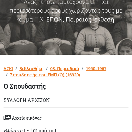
Αναζητήστε ταυτόχρονα 2 ή και
περισσότερους όρους χωρίζοντας τους με
κόμμα Π.Χ:
ΕΠΟΝ, Πειραιάς, έκθεση
.
ΑΣΚΙ
Βιβλιοθήκη
03. Περιοδικά
1950-1967
Σπουδαστής του ΕΜΠ (Ο) (16920)
Ο Σπουδαστής
ΣΥΛΛΟΓΉ ΑΡΧΕΊΩΝ
Αρχεία εικόνας
Βλέπετε
1 - 1
από τα
1
(1)