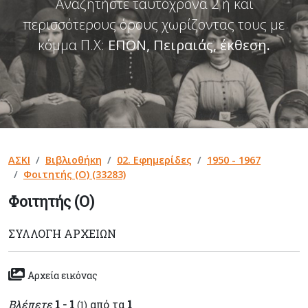
Αναζητήστε ταυτόχρονα 2 ή και
περισσότερους όρους χωρίζοντας τους με
κόμμα Π.Χ:
ΕΠΟΝ, Πειραιάς, έκθεση
.
ΑΣΚΙ
Βιβλιοθήκη
02. Εφημερίδες
1950 - 1967
Φοιτητής (Ο) (33283)
Φοιτητής (Ο)
ΣΥΛΛΟΓΉ ΑΡΧΕΊΩΝ
Αρχεία εικόνας
Βλέπετε
1 - 1
από τα
1
(1)