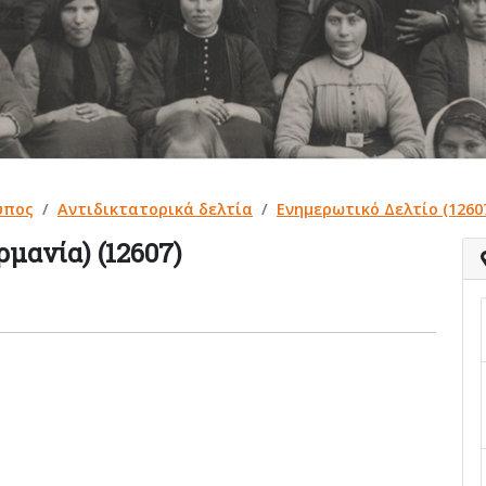
ύπος
Αντιδικτατορικά δελτία
Ενημερωτικό Δελτίο (1260
ρμανία) (12607)