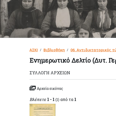
ΑΣΚΙ
Βιβλιοθήκη
06. Αντιδικτατορικός τ
Ενημερωτικό Δελτίο (Δυτ. Γε
ΣΥΛΛΟΓΉ ΑΡΧΕΊΩΝ
Αρχεία εικόνας
Βλέπετε
1 - 1
από τα
1
(1)