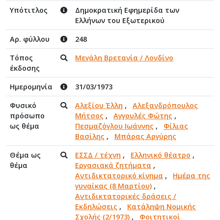
Υπότιτλος
Δημοκρατική Εφημερίδα των
Ελλήνων του Εξωτερικού
Αρ. φύλλου
248
Τόπος
Μεγάλη Βρετανία / Λονδίνο
έκδοσης
Ημερομηνία
31/03/1973
Φυσικό
Αλεξίου Έλλη
,
Αλεξανδρόπουλος
πρόσωπο
Μήτσος
,
Αγγουλές Φώτης
,
ως θέμα
Πεσμαζόγλου Ιωάννης
,
Φίλιας
Βασίλης
,
Μπάρας Αργύρης
Θέμα ως
ΕΣΣΔ / τέχνη
,
Ελληνικό θέατρο
,
θέμα
Εργασιακά ζητήματα
,
Αντιδικτατορικό κίνημα
,
Ημέρα της
γυναίκας (8 Μαρτίου)
,
Αντιδικτατορικές δράσεις /
Εκδηλώσεις
,
Κατάληψη Νομικής
Σχολής (2/1973)
,
Φοιτητικοί