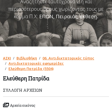
Αναζητήστε ταυτόχρονα 2 ή και
περισσότερους όρους χωρίζοντας τους με
κόμμα Π.Χ:
ΕΠΟΝ, Πειραιάς, έκθεση
.
ΑΣΚΙ
Βιβλιοθήκη
06. Αντιδικτατορικός τύπος
Αντιδικτατορικές εφημερίδες
Ελεύθερη Πατρίδα (5504)
Ελεύθερη Πατρίδα
ΣΥΛΛΟΓΉ ΑΡΧΕΊΩΝ
Αρχεία εικόνας