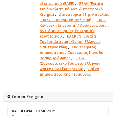
εξωτερικού (ΕΑΕΕ)
,
ΕΣΑΚ (Ενιαίο
Συνδικαλιστικό Αντιδικτατορικό
Κίνημα)
,
Δικτατορία 21ης Απριλίου
1967 / Οικονομική πολιτική
,
ΚΚΕ /
Κεντρική Επιτροπή / Ανακοινώσεις
,
Αντιδικτατορικές Επιτροπές
εξωτερικού
,
ΕΑΣΚΕΝ (Ενιαία
Συνδικαλιστική Κίνηση Ελλήνων
Ναυτεργατών)
,
Πανελλήνιος
Δημοκρατικός Σύνδεσμος Καναδά
"Μακρυγιάννης"
,
ΣΓΕΦΕ
(Συντονιστικό Γραφείο Ελλήνων
Φοιτητών Εξωτερικού)
,
Λαϊκή
Δημοκρατία της Γερμανίας
Τοπικά Στοιχεία
ΚΑΤΗΓΟΡΙΑ ΤΕΚΜΗΡΙΟΥ