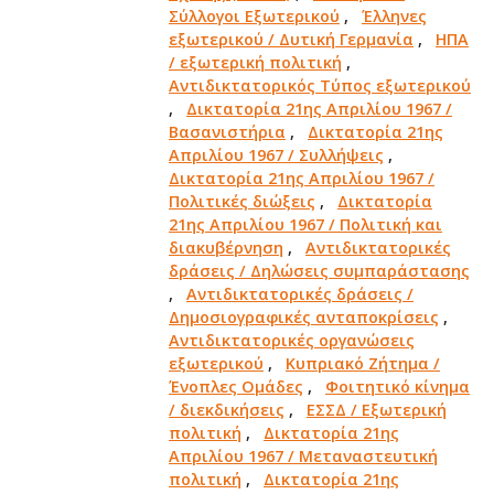
Σύλλογοι Εξωτερικού
,
Έλληνες
εξωτερικού / Δυτική Γερμανία
,
ΗΠΑ
/ εξωτερική πολιτική
,
Αντιδικτατορικός Τύπος εξωτερικού
,
Δικτατορία 21ης Απριλίου 1967 /
Βασανιστήρια
,
Δικτατορία 21ης
Απριλίου 1967 / Συλλήψεις
,
Δικτατορία 21ης Απριλίου 1967 /
Πολιτικές διώξεις
,
Δικτατορία
21ης Απριλίου 1967 / Πολιτική και
διακυβέρνηση
,
Αντιδικτατορικές
δράσεις / Δηλώσεις συμπαράστασης
,
Αντιδικτατορικές δράσεις /
Δημοσιογραφικές ανταποκρίσεις
,
Αντιδικτατορικές οργανώσεις
εξωτερικού
,
Κυπριακό Ζήτημα /
Ένοπλες Ομάδες
,
Φοιτητικό κίνημα
/ διεκδικήσεις
,
ΕΣΣΔ / Εξωτερική
πολιτική
,
Δικτατορία 21ης
Απριλίου 1967 / Μεταναστευτική
πολιτική
,
Δικτατορία 21ης