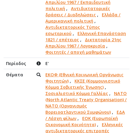
Απριλίου 1967 / Εκπαιδευτική
πολιτική
,
Αντιδικτατορικές
δράσεις / Διαδηλώσεις
,
Ελλάδα /
Αμερικανική πολιτική
,
Αντιδικτατορικός Τύπος
εσωτερικού
,
Ελληνική Επανάσταση
1821 / επέτειος
,
Δικτατορία 21ης
Απριλίου 1967 / Λογοκρισία
,
Φοιτητές / αποχή μαθημάτων
Περίοδος
Ε'
Θέματα
ΕΚΟΦ (Εθνική Κοινωνική Οργάνωσις
Φοιτητών)
,
ΚΚΣΕ (Κομμουνιστικό
Κόμμα Σοβιετικής Ένωσης)
,
Σοσιαλιστικό Κόμμα Γαλλίας
,
NATO
(North Atlantic Treaty Organisation) /
NATO (Οργανισμός
Βορειοατλαντικού Συμφώνου)
,
ΕΔΑ
/ Λέσχη φίλων
,
ΕΟΚ (Ευρωπαϊκή
Οικονομική Κοινότητα)
,
Ελληνικές
αντιδικτατορικές επιτροπές