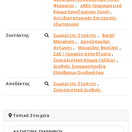
Φερραίος
,
ΔΚΕΛ (Δημοκρατικό
Κόμμα Εργαζόμενου Λαού)
,
Αντιδικτατορικές Επιτροπές
εξωτερικού
Συντάκτης
Σωμερίτης Στράτης
,
Bargil
Menahem
,
Δροσόπουλος
Αντώνης
,
Μαυρίδης Βασίλης
,
ΣΔΕ / Γραφείο στην Εξορία
,
Σοσιαλιστικό Κόμμα Γαλλίας
,
Διεθνής Συνομοσπονδία
Ελεύθερων Συνδικάτων
Αποδέκτης
Σωμερίτης Στράτης
,
Σοσιαλιστική Διεθνής
Τοπικά Στοιχεία
ΚΑΤΗΓΟΡΙΑ ΤΕΚΜΗΡΙΟΥ