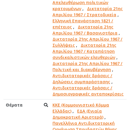
Απελευθέρωση πολιτικών
κρατουμένων
,
Δικτατορία 21ης
Απριλίου 1967 / Στρατοδικεία
,
Ελληνική Επανάσταση 1821 /
επέτειος
,
Δικτατορία 21ης
Απριλίου 1967 / Βασανιστήρια
,
Δικτατορία 21ης Απριλίου 1967 /
Συλλήψεις
,
Δικτατορία 21ης
Απριλίου 1967 / Καταπάτηση
συνδικαλιστικών ελευθεριών
,
Δικτατορία 21ης Απριλίου 1967 /
Πολιτική και διακυβέρνηση
,
Αντιδικτατορικές δράσεις /
Δηλώσεις συμπαράστασης
,
Αντιδικτατορικές δράσεις /
Δημοσιογραφικές ανταποκρίσεις
Θέματα
ΚΚΕ (Κομμουνιστικό Κόμμα
Ελλάδας)
,
ΕΔΑ (Ενιαία
Δημοκρατική Αριστερά)
,
Πανελλήνια Αντιδικτατορική
Οργάνωση Σπουδαστών Ρήγας