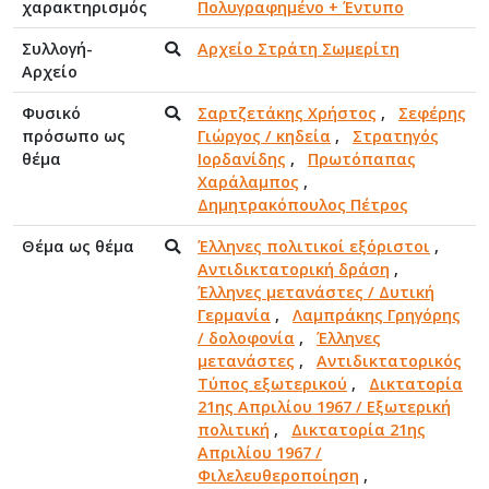
χαρακτηρισμός
Πολυγραφημένο + Έντυπο
Συλλογή-
Αρχείο Στράτη Σωμερίτη
Αρχείο
Φυσικό
Σαρτζετάκης Χρήστος
,
Σεφέρης
πρόσωπο ως
Γιώργος / κηδεία
,
Στρατηγός
θέμα
Ιορδανίδης
,
Πρωτόπαπας
Χαράλαμπος
,
Δημητρακόπουλος Πέτρος
Θέμα ως θέμα
Έλληνες πολιτικοί εξόριστοι
,
Αντιδικτατορική δράση
,
Έλληνες μετανάστες / Δυτική
Γερμανία
,
Λαμπράκης Γρηγόρης
/ δολοφονία
,
Έλληνες
μετανάστες
,
Αντιδικτατορικός
Τύπος εξωτερικού
,
Δικτατορία
21ης Απριλίου 1967 / Εξωτερική
πολιτική
,
Δικτατορία 21ης
Απριλίου 1967 /
Φιλελευθεροποίηση
,