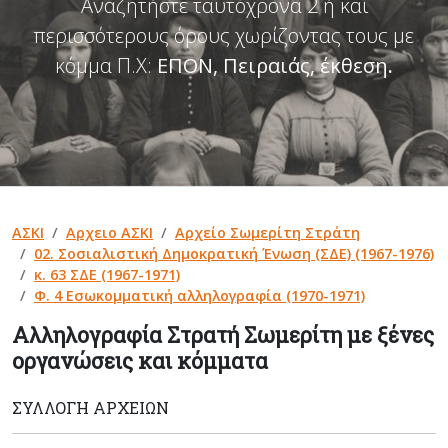
Αναζητήστε ταυτόχρονα 2 ή και
περισσότερους όρους χωρίζοντας τους με
κόμμα Π.Χ:
ΕΠΟΝ, Πειραιάς, έκθεση
.
ΑΣΚΙ
Αρχειο ΑΣΚΙ
Αρχείο Σωμερίτη Στράτη
02. Σοσιαλιστική Δημοκρατική Ένωση (ΣΔΕ) (1967-1976)
κ. 63 ΣΔΕ (1967-1971)
Φ. 4 Εσωκομματική αλληλογραφία (1970-1971)
Αλληλογραφία Στρατή Σωμερίτη με ξένες
οργανώσεις και κόμματα
ΣΥΛΛΟΓΉ ΑΡΧΕΊΩΝ