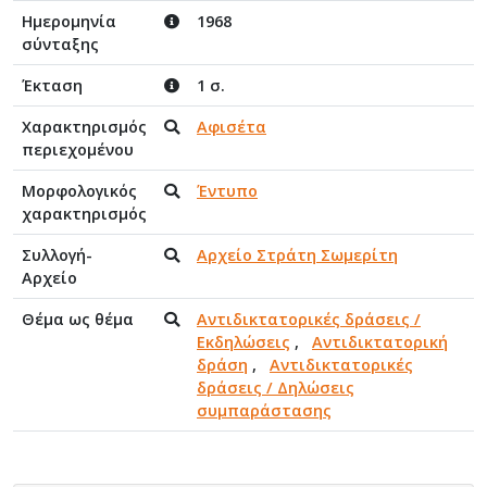
Ημερομηνία
1968
σύνταξης
Έκταση
1 σ.
Χαρακτηρισμός
Αφισέτα
περιεχομένου
Μορφολογικός
Έντυπο
χαρακτηρισμός
Συλλογή-
Αρχείο Στράτη Σωμερίτη
Αρχείο
Θέμα ως θέμα
Αντιδικτατορικές δράσεις /
Εκδηλώσεις
,
Αντιδικτατορική
δράση
,
Αντιδικτατορικές
δράσεις / Δηλώσεις
συμπαράστασης