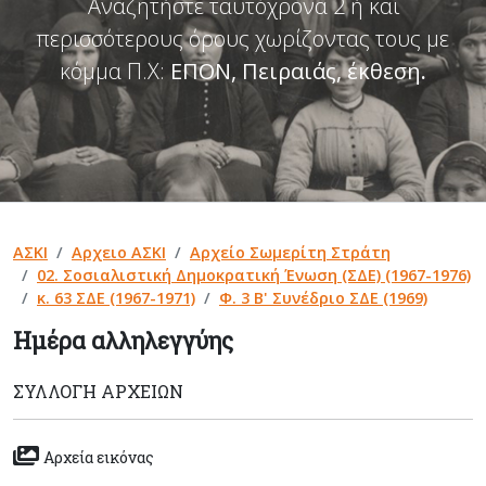
Αναζητήστε ταυτόχρονα 2 ή και
περισσότερους όρους χωρίζοντας τους με
κόμμα Π.Χ:
ΕΠΟΝ, Πειραιάς, έκθεση
.
ΑΣΚΙ
Αρχειο ΑΣΚΙ
Αρχείο Σωμερίτη Στράτη
02. Σοσιαλιστική Δημοκρατική Ένωση (ΣΔΕ) (1967-1976)
κ. 63 ΣΔΕ (1967-1971)
Φ. 3 Β' Συνέδριο ΣΔΕ (1969)
Ημέρα αλληλεγγύης
ΣΥΛΛΟΓΉ ΑΡΧΕΊΩΝ
Αρχεία εικόνας