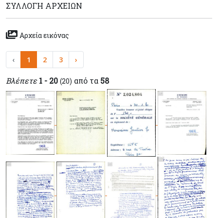
ΣΥΛΛΟΓΉ ΑΡΧΕΊΩΝ
Αρχεία εικόνας
‹
1
2
3
›
Βλέπετε
1 - 20
από τα
58
(20)