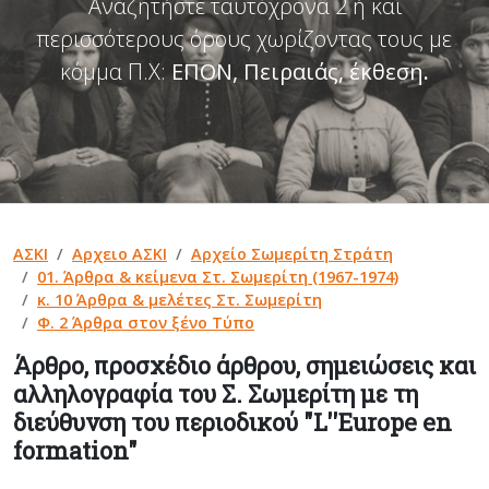
Αναζητήστε ταυτόχρονα 2 ή και
περισσότερους όρους χωρίζοντας τους με
κόμμα Π.Χ:
ΕΠΟΝ, Πειραιάς, έκθεση
.
ΑΣΚΙ
Αρχειο ΑΣΚΙ
Αρχείο Σωμερίτη Στράτη
01. Άρθρα & κείμενα Στ. Σωμερίτη (1967-1974)
κ. 10 Άρθρα & μελέτες Στ. Σωμερίτη
Φ. 2 Άρθρα στον ξένο Τύπο
Άρθρο, προσχέδιο άρθρου, σημειώσεις και
αλληλογραφία του Σ. Σωμερίτη με τη
διεύθυνση του περιοδικού "L''Europe en
formation"