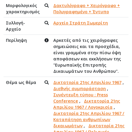
Μορφολογικός
Δακτυλόγραφο + Χειρόγραφο +
χαρακτηρισμός
Πολυγραφημένο + Έντυπο
Συλλογή-
Αρχείο Στράτη Σωμερίτη
Αρχείο
Περίληψη
Αρκετές από τις χειρόγραφες
σημειώσεις και τα προσχέδια,
είναι γραμμένα στην πίσω όψη
αποφάσεων και εκκλήσεων της
"Ευρωπαϊκής Επιτροπής
Δικαιωμάτων του Ανθρώπου".
Θέμα ως θέμα
Δικτατορία 21ης Απριλίου 1967
,
Διεθνής συμπαράσταση
,
Συνέντευξη τύπου : Press
Conference
,
Δικτατορία 21ης
Απριλίου 1967 / Λογοκρισία
,
Δικτατορία 21ης Απριλίου 1967 /
Καταπάτηση ανθρωπίνων
δικαιωμάτων
,
Δικτατορία 21ης
Απριλίου 1967 / Πολιτικές