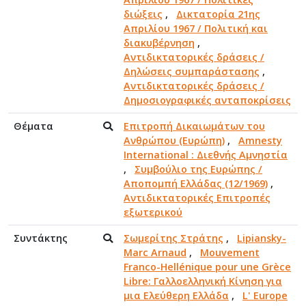
διώξεις
,
Δικτατορία 21ης
Απριλίου 1967 / Πολιτική και
διακυβέρνηση
,
Αντιδικτατορικές δράσεις /
Δηλώσεις συμπαράστασης
,
Αντιδικτατορικές δράσεις /
Δημοσιογραφικές ανταποκρίσεις
Θέματα
Επιτροπή Δικαιωμάτων του
Ανθρώπου (Ευρώπη)
,
Amnesty
International : Διεθνής Αμνηστία
,
Συμβούλιο της Ευρώπης /
Αποπομπή Ελλάδας (12/1969)
,
Αντιδικτατορικές Επιτροπές
εξωτερικού
Συντάκτης
Σωμερίτης Στράτης
,
Lipiansky-
Marc Arnaud
,
Mouvement
Franco-Hellénique pour une Grèce
Libre: Γαλλοελληνική Κίνηση για
μια Ελεύθερη Ελλάδα
,
L' Europe