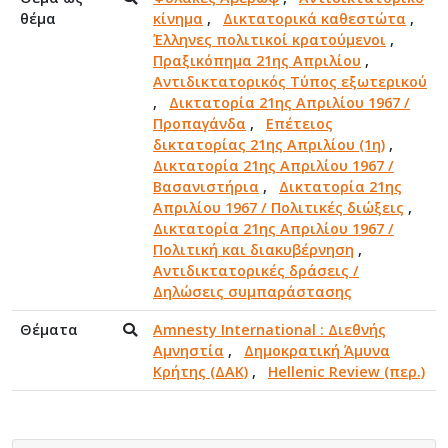
θέμα
κίνημα
,
Δικτατορικά καθεστώτα
,
Έλληνες πολιτικοί κρατούμενοι
,
Πραξικόπημα 21ης Απριλίου
,
Αντιδικτατορικός Τύπος εξωτερικού
,
Δικτατορία 21ης Απριλίου 1967 /
Προπαγάνδα
,
Επέτειος
δικτατορίας 21ης Απριλίου (1η)
,
Δικτατορία 21ης Απριλίου 1967 /
Βασανιστήρια
,
Δικτατορία 21ης
Απριλίου 1967 / Πολιτικές διώξεις
,
Δικτατορία 21ης Απριλίου 1967 /
Πολιτική και διακυβέρνηση
,
Αντιδικτατορικές δράσεις /
Δηλώσεις συμπαράστασης
Θέματα
Amnesty International : Διεθνής
Αμνηστία
,
Δημοκρατική Άμυνα
Κρήτης (ΔΑΚ)
,
Hellenic Review (περ.)