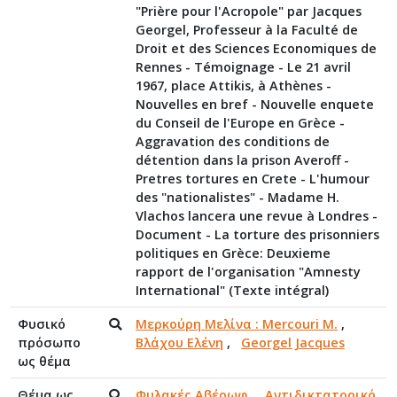
"Prière pour l'Acropole" par Jacques
Georgel, Professeur à la Faculté de
Droit et des Sciences Economiques de
Rennes - Témoignage - Le 21 avril
1967, place Attikis, à Athènes -
Nouvelles en bref - Nouvelle enquete
du Conseil de l'Europe en Grèce -
Aggravation des conditions de
détention dans la prison Averoff -
Pretres tortures en Crete - L'humour
des "nationalistes" - Madame H.
Vlachos lancera une revue à Londres -
Document - La torture des prisonniers
politiques en Grèce: Deuxieme
rapport de l'organisation "Amnesty
International" (Texte intégral)
Φυσικό
Μερκούρη Μελίνα : Mercouri M.
,
πρόσωπο
Βλάχου Ελένη
,
Georgel Jacques
ως θέμα
Θέμα ως
Φυλακές Αβέρωφ
,
Αντιδικτατορικό