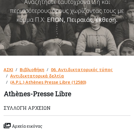
Αναζητήστε ταυτόχρονα 2 ή και
περισσότερους όρους χωρίζοντας τους με
κόμμα Π.Χ:
ΕΠΟΝ, Πειραιάς, έκθεση
.
ΑΣΚΙ
Βιβλιοθήκη
06. Αντιδικτατορικός τύπος
Αντιδικτατορικά δελτία
(A.P.L.) Athènes Presse Libre (12580)
Athènes-Presse Libre
ΣΥΛΛΟΓΉ ΑΡΧΕΊΩΝ
Αρχεία εικόνας