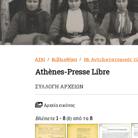
ΑΣΚΙ
Βιβλιοθήκη
06. Αντιδικτατορικός τ
Athènes-Presse Libre
ΣΥΛΛΟΓΉ ΑΡΧΕΊΩΝ
Αρχεία εικόνας
Βλέπετε
1 - 8
από τα
8
(8)