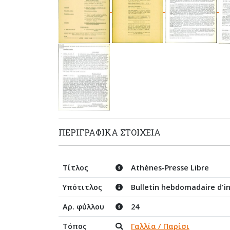
ΠΕΡΙΓΡΑΦΙΚΆ ΣΤΟΙΧΕΊΑ
Τίτλος
Athènes-Presse Libre
Υπότιτλος
Bulletin hebdomadaire d'i
Αρ. φύλλου
24
Τόπος
Γαλλία / Παρίσι