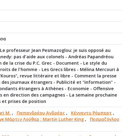
σσα
- Le professeur Jean Pesmazoglou: je suis opposé au
nnedy: pas d'aide aux colonels - Andréas Papandréou
n de la crise du P.C. Grec - Document - Le style du
droits de l'homme - Les Grecs libres - Mélina Mercouri à
 "Kouros", revue littéraire et libre - Comment la presse
es des journaux étrangers - Publicité et "information" -
spondants étrangers à Athènes - Economie - Offensive
s en direction des campagnes - La semaine prochaine
s et prises de position
ri M.
,
Παπανδρέου Ανδρέας
,
Κέννεντυ Ρόμπερτ
,
γκ Μάρτιν Λούθερ : Martin Luther King
,
Πεσμαζόγλου