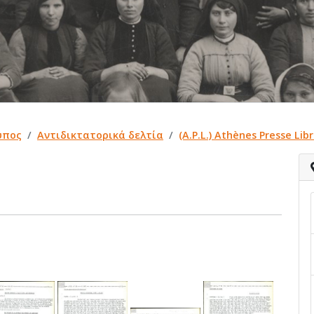
ύπος
Αντιδικτατορικά δελτία
(A.P.L.) Athènes Presse Libr