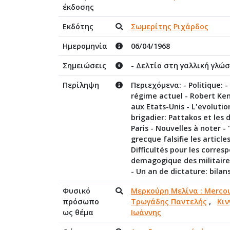
έκδοσης
Εκδότης
Σωμερίτης Ριχάρδος
Ημερομηνία
06/04/1968
Σημειώσεις
- Δελτίο στη γαλλική γλώ
Περίληψη
Περιεχόμενα: - Politique: 
régime actuel - Robert Ke
aux Etats-Unis - L'evolutio
brigadier: Pattakos et les 
Paris - Nouvelles à noter -
grecque falsifie les articl
Difficultés pour les corre
demagogique des militaire
- Un an de dictature: bilan
Φυσικό
Μερκούρη Μελίνα : Mercou
πρόσωπο
Τρωγάδης Παντελής
,
Κιν
ως θέμα
Ιωάννης