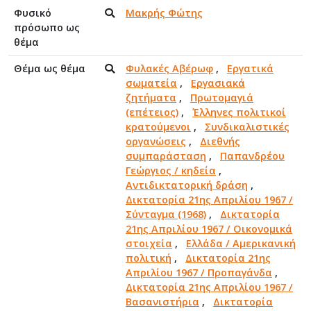
Φυσικό
Μακρής Φώτης
πρόσωπο ως
θέμα
Θέμα ως θέμα
Φυλακές Αβέρωφ
,
Εργατικά
σωματεία
,
Εργασιακά
ζητήματα
,
Πρωτομαγιά
(επέτειος)
,
Έλληνες πολιτικοί
κρατούμενοι
,
Συνδικαλιστικές
οργανώσεις
,
Διεθνής
συμπαράσταση
,
Παπανδρέου
Γεώργιος / κηδεία
,
Αντιδικτατορική δράση
,
Δικτατορία 21ης Απριλίου 1967 /
Σύνταγμα (1968)
,
Δικτατορία
21ης Απριλίου 1967 / Οικονομικά
στοιχεία
,
Ελλάδα / Αμερικανική
πολιτική
,
Δικτατορία 21ης
Απριλίου 1967 / Προπαγάνδα
,
Δικτατορία 21ης Απριλίου 1967 /
Βασανιστήρια
,
Δικτατορία