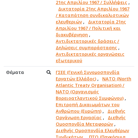
21ης Απριλίου 1967 / Συλλήψεις
,
Δικτατορία 21ης Απριλίου 1967
/ Καταπάτηση συνδικαλιστικών
ελευθεριών
,
Δικτατορία 21ης
Απριλίου 1967 / Πολιτική και
διακυβέρνηση
,
Αντιδικτατορικές δράσεις /
Δηλώσεις συμπαράστασης
,
Αντιδικτατορικές οργανώσεις
εξωτερικού
Θέματα
ΓΣΕΕ (Γενική Συνομοσπονδία
Εργατών Ελλάδος)
,
NATO (North
Atlantic Treaty Organisation) /
NATO (Οργανισμός
Βορειοατλαντικού Συμφώνου)
,
Επιτροπή Δικαιωμάτων του
Ανθρώπου (Ευρώπη)
,
Διεθνής
Οργάνωση Εργασίας
,
Διεθνής
Ομοσπονδία Μεταφορών
,
Διεθνής Ομοσπονδία Ελευθέρων
Συνδικάτων
,
ΠΣΟ (Παγκόσμια