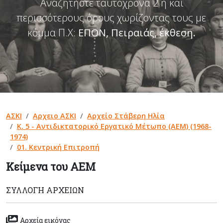
Αναζητήστε ταυτόχρονα 2 ή και
περισσότερους όρους χωρίζοντας τους με
κόμμα Π.Χ:
ΕΠΟΝ, Πειραιάς, έκθεση
.
ΑΣΚΙ
Αρχειο ΑΣΚΙ
Αρχείο Στάβερη Ηλία
Κ. 5 - Αντιδικτατορικό Εργατικό Μέτωπο (ΑΕΜ) (1968-
1974)
01. Κεντρική Επιτροπή
Κείμενα του ΑΕΜ
ΣΥΛΛΟΓΉ ΑΡΧΕΊΩΝ
Αρχεία εικόνας