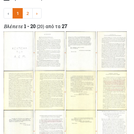
‹
1
2
›
Βλέπετε
1 - 20
από τα
27
(20)