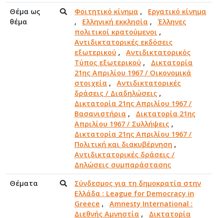
Θέμα ως
Φοιτητικό κίνημα
,
Εργατικό κίνημα
θέμα
,
Ελληνική εκκλησία
,
Έλληνες
πολιτικοί κρατούμενοι
,
Αντιδικτατορικές εκδόσεις
εξωτερικού
,
Αντιδικτατορικός
Τύπος εξωτερικού
,
Δικτατορία
21ης Απριλίου 1967 / Οικονομικά
στοιχεία
,
Αντιδικτατορικές
δράσεις / Διαδηλώσεις
,
Δικτατορία 21ης Απριλίου 1967 /
Βασανιστήρια
,
Δικτατορία 21ης
Απριλίου 1967 / Συλλήψεις
,
Δικτατορία 21ης Απριλίου 1967 /
Πολιτική και διακυβέρνηση
,
Αντιδικτατορικές δράσεις /
Δηλώσεις συμπαράστασης
Θέματα
Σύνδεσμος για τη δημοκρατία στην
Ελλάδα : League for Democracy in
Greece
,
Amnesty International :
Διεθνής Αμνηστία
,
Δικτατορία