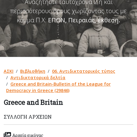
Αναζητήστε ταυτόχρονα 2 ή και
περισσότερους όρους χωρίζοντας τους με
κόμμα Π.Χ:
ΕΠΟΝ, Πειραιάς, έκθεση
.
ΑΣΚΙ
Βιβλιοθήκη
06. Αντιδικτατορικός τύπος
Αντιδικτατορικά δελτία
Greece and Britain-Bulletin of the League for
Democracy in Greece (29846)
Greece and Britain
ΣΥΛΛΟΓΉ ΑΡΧΕΊΩΝ
Αρχεία εικόνας