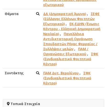
εξωτερικού
Θέματα
ΔΑ (Δημοκρατική Άμυνα)
,
ΣΕΦΕ
(Σύλλογος Ελλήνων Φοιτητών
Εξωτερικού)
,
ΕΚ-ΕΔΗΝ (Ένωσις
Κέντρου - Ελληνική Δημοκρατική
Νεολαία)
,
Πανελλήνια
Αντιδικτατορική Οργάνωση
Σπουδαστών Ρήγας Φερραίος /
Συλλήψεις μελών
,
ΠΑΜ /
Οργανώσεις Εξωτερικού
,
ΣΦΚ
(Συνδικαλιστικό Φοιτητικό
Κέντρο)
Συντάκτης
ΠΑΜ Δυτ. Βερολίνου
,
ΣΦΚ
(Συνδικαλιστικό Φοιτητικό
Κέντρο)
Τοπικά Στοιχεία