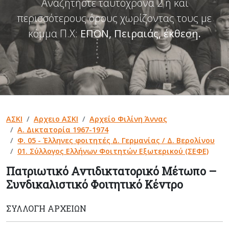
Αναζητήστε ταυτόχρονα 2 ή και
περισσότερους όρους χωρίζοντας τους με
κόμμα Π.Χ:
ΕΠΟΝ, Πειραιάς, έκθεση
.
ΑΣΚΙ
Αρχειο ΑΣΚΙ
Αρχείο Φιλίνη Άννας
Α. Δικτατορία 1967-1974
Φ. 05 - Έλληνες φοιτητές Δ. Γερμανίας / Δ. Βερολίνου
01. Σύλλογος Ελλήνων Φοιτητών Εξωτερικού (ΣΕΦΕ)
Πατριωτικό Αντιδικτατορικό Μέτωπο –
Συνδικαλιστικό Φοιτητικό Κέντρο
ΣΥΛΛΟΓΉ ΑΡΧΕΊΩΝ