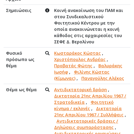
Σημειώσεις
Κοινή ανακοίνωση του ΠΑΜ και
στου Συνδικαλιστικού
Φοιτητικού Κέντρου με την
οποία ανακοινώνεται η κοινή
κάθοδος στις αρχαιρεσίες του
ΣΕΦΕ Δ. Βερολίνου
Φυσικό
Κωσταράκος Κώστας
,
πρόσωπο ως
Χριστόπουλος Ανδρέας
,
θέμα
Προβατάς Φώτης
,
Βαλυράκης
Ιωσήφ
,
Φιλίνης Κώστας
(Κίμωνας)
,
Παναγούλης Αλέκος
Θέμα ως θέμα
Αντιδικτατορική δράση
,
Δικτατορία 21ης Απριλίου 1967 /
Στρατοδικεία
,
Φοιτητικό
κίνημα / εκλογές
,
Δικτατορία
21ης Απριλίου 1967 / Συλλήψεις
,
Αντιδικτατορικές δράσεις /
Δηλώσεις συμπαράστασης
,
Αντιδικτατορικές οργανώσεις