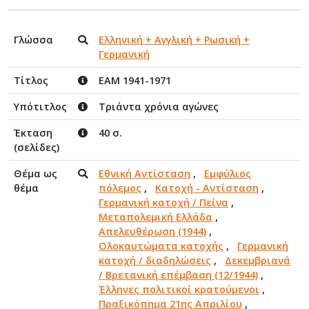
Γλώσσα
Ελληνική + Αγγλική + Ρωσική +
Γερμανική
Τίτλος
ΕΑΜ 1941-1971
Υπότιτλος
Τριάντα χρόνια αγώνες
Έκταση
40 σ.
(σελίδες)
Θέμα ως
Εθνική Αντίσταση
,
Εμφύλιος
θέμα
πόλεμος
,
Κατοχή - Αντίσταση
,
Γερμανική κατοχή / Πείνα
,
Μεταπολεμική Ελλάδα
,
Απελευθέρωση (1944)
,
Ολοκαυτώματα κατοχής
,
Γερμανική
κατοχή / διαδηλώσεις
,
Δεκεμβριανά
/ Βρετανική επέμβαση (12/1944)
,
Έλληνες πολιτικοί κρατούμενοι
,
Πραξικόπημα 21ης Απριλίου
,