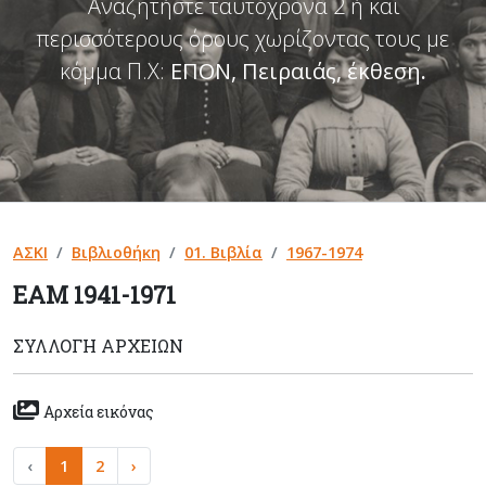
Αναζητήστε ταυτόχρονα 2 ή και
περισσότερους όρους χωρίζοντας τους με
κόμμα Π.Χ:
ΕΠΟΝ, Πειραιάς, έκθεση
.
ΑΣΚΙ
Βιβλιοθήκη
01. Βιβλία
1967-1974
ΕΑΜ 1941-1971
ΣΥΛΛΟΓΉ ΑΡΧΕΊΩΝ
Αρχεία εικόνας
‹
1
2
›