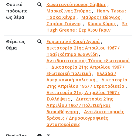
Φυσικό
Κωνσταντόπουλος Σάββας
,
πρόσωπο
Μαρκεζίνης Σπύρος
,
Henry Tasca :
ως θέμα
Τάσκα Χένρυ
,
Μαύρος Γεώργιος
,
Σπράος Γιάννης
,
Κύρου Κύρος
,
Sir
Hugh Greene : Σερ Χιου Γκριν
Θέμα ως
Ευρωπαϊκή Κοινή Αγορά
,
θέμα
Δικτατορία 21ης Απριλίου 1967 /
Πραξικόπημα Ιωαννίδη
,
Αντιδικτατορικός Τύπος εξωτερικού
,
Δικτατορία 21ης Απριλίου 1967 /
Εξωτερική πολιτική
,
Ελλάδα /
Αμερικανική πολιτική
,
Δικτατορία
21ης Απριλίου 1967 / Στρατοδικεία
,
Δικτατορία 21ης Απριλίου 1967 /
Συλλήψεις
,
Δικτατορία 21ης
Απριλίου 1967 / Πολιτική και
διακυβέρνηση
,
Αντιδικτατορικές
δράσεις / Δημοσιογραφικές
ανταποκρίσεις
Περίοδος
Β'