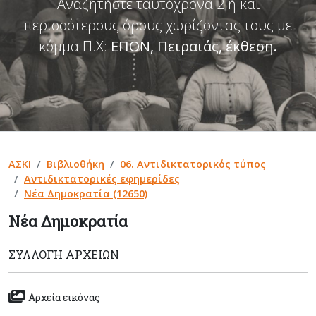
Αναζητήστε ταυτόχρονα 2 ή και
περισσότερους όρους χωρίζοντας τους με
κόμμα Π.Χ:
ΕΠΟΝ, Πειραιάς, έκθεση
.
ΑΣΚΙ
Βιβλιοθήκη
06. Αντιδικτατορικός τύπος
Αντιδικτατορικές εφημερίδες
Νέα Δημοκρατία (12650)
Νέα Δημοκρατία
ΣΥΛΛΟΓΉ ΑΡΧΕΊΩΝ
Αρχεία εικόνας