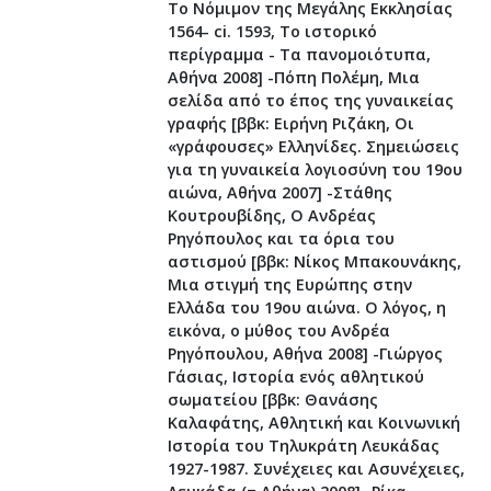
Το Νόμιμον της Μεγάλης Εκκλησίας
1564- ci. 1593, Tο ιστορικό
περίγραμμα - Tα πανομοιότυπα,
Aθήνα 2008] -Πόπη Πολέμη, Mια
σελίδα από το έπος της γυναικείας
γραφής [ββκ: Eιρήνη Pιζάκη, Oι
«γράφουσες» Eλληνίδες. Σημειώσεις
για τη γυναικεία λογιοσύνη του 19ου
αιώνα, Aθήνα 2007] -Στάθης
Κουτρουβίδης, O Aνδρέας
Pηγόπουλος και τα όρια του
αστισμού [ββκ: Nίκος Mπακουνάκης,
Mια στιγμή της Eυρώπης στην
Eλλάδα του 19ου αιώνα. O λόγος, η
εικόνα, ο μύθος του Aνδρέα
Pηγόπουλου, Aθήνα 2008] -Γιώργος
Γάσιας, Iστορία ενός αθλητικού
σωματείου [ββκ: Θανάσης
Kαλαφάτης, Aθλητική και Kοινωνική
Iστορία του Tηλυκράτη Λευκάδας
1927-1987. Συνέχειες και Aσυνέχειες,