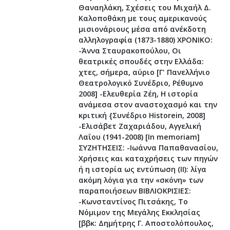
Θαναηλάκη, Σχέσεις του Μιχαήλ Δ.
Καλοποθάκη με τους αμερικανούς
μισιονάριους μέσα από ανέκδοτη
αλληλογραφία (1873-1880) ΧΡΟΝΙΚΟ:
-Άννα Σταυρακοπούλου, Οι
θεατρικές σπουδές στην Ελλάδα:
χτες, σήμερα, αύριο [Γ' Πανελλήνιο
Θεατρολογικό Συνέδριο, Ρέθυμνο
2008] -Ελευθερία Ζέη, Η ιστορία
ανάμεσα στον αναστοχασμό και την
κριτική {Συνέδριο Historein, 2008]
-Ελισάβετ Ζαχαριάδου, Αγγελική
Λαΐου (1941-2008) [In memoriam]
ΣΥΖΗΤΗΣΕΙΣ: -Ιωάννα Παπαθανασίου,
Χρήσεις και καταχρήσεις των πηγών
ή η ιστορία ως εντύπωση (ΙΙ): λίγα
ακόμη λόγια για την «σκόνη» των
παραποιήσεων ΒΙΒΛΙΟΚΡΙΣΙΕΣ:
-Κωνσταντίνος Πιτσάκης, Το
Νόμιμον της Μεγάλης Εκκλησίας
[ββκ: Δημήτρης Γ. Αποστολόπουλος,