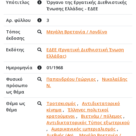
Υπότιτλος
Όργανο της Εργατικής Διεθνιστικής
Ένωσης Ελλάδας - ΕΔΕΕ
Αρ. φύλλου
3
Τόπος
Μεγάλη Βρετανία / Λονδίνο
έκδοσης
Εκδότης
ΕΔΕΕ (Εργατική Διεθνιστική Ένωση
Ελλάδας)
Ημερομηνία
01/1968
Φυσικό
Παπανδρέου Γεώργιος
,
Νικολαΐδης
πρόσωπο
Ν.
ως θέμα
Θέμα ως
Τροτσκισμός
,
Αντιδικτατορικό
θέμα
κίνημα
,
Έλληνες πολιτικοί
κρατούμενοι
,
Βιετνάμ / πόλεμος
,
Αντιδικτατορικός Τύπος εξωτερικού
,
Αμερικανικός ιμπεριαλισμός
,
Διεθνής (4η)
,
Μεγάλη Βρετανία /