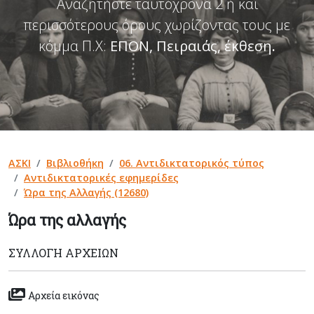
Αναζητήστε ταυτόχρονα 2 ή και
περισσότερους όρους χωρίζοντας τους με
κόμμα Π.Χ:
ΕΠΟΝ, Πειραιάς, έκθεση
.
ΑΣΚΙ
Βιβλιοθήκη
06. Αντιδικτατορικός τύπος
Αντιδικτατορικές εφημερίδες
Ώρα της Αλλαγής (12680)
Ώρα της αλλαγής
ΣΥΛΛΟΓΉ ΑΡΧΕΊΩΝ
Αρχεία εικόνας