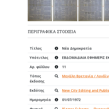
ΠΕΡΙΓΡΑΦΙΚΆ ΣΤΟΙΧΕΊΑ
Τίτλος
Νέα Δημοκρατία
Υπότιτλος
ΕΒΔΟΜΑΔΙΑΙΑ ΕΦΗΜΕΡΙΣ Ε
Αρ. φύλλου
11
Τόπος
Μεγάλη Βρετανία / Λονδίν
έκδοσης
Εκδότης
New City Editing and Publ
Ημερομηνία
01/07/1972
Φυσικό
Ρίτσος Γιάννης
,
Πυρουνά