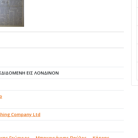
ΚΔΙΔΟΜΕΝΗ ΕΙΣ ΛΟΝΔΙΝΟΝ
ο
ishing Company Ltd
κης Γεώργιος
,
Μπακογιάννης Παύλος
,
Κάτρης