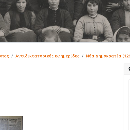
ύπος
Αντιδικτατορικές εφημερίδες
Νέα Δημοκρατία (126