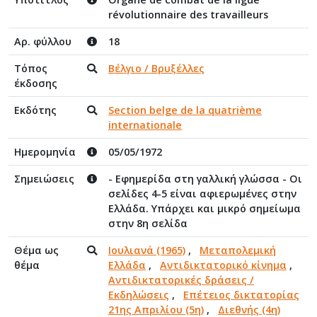
révolutionnaire des travailleurs
Αρ. φύλλου
18
Τόπος
Βέλγιο / Βρυξέλλες
έκδοσης
Εκδότης
Section belge de la quatrième
internationale
Ημερομηνία
05/05/1972
Σημειώσεις
- Εφημερίδα στη γαλλική γλώσσα - Οι
σελίδες 4-5 είναι αφιερωμένες στην
Ελλάδα. Υπάρχει και μικρό σημείωμα
στην 8η σελίδα
Θέμα ως
Ιουλιανά (1965)
,
Μεταπολεμική
θέμα
Ελλάδα
,
Αντιδικτατορικό κίνημα
,
Αντιδικτατορικές δράσεις /
Εκδηλώσεις
,
Επέτειος δικτατορίας
21ης Απριλίου (5η)
,
Διεθνής (4η)