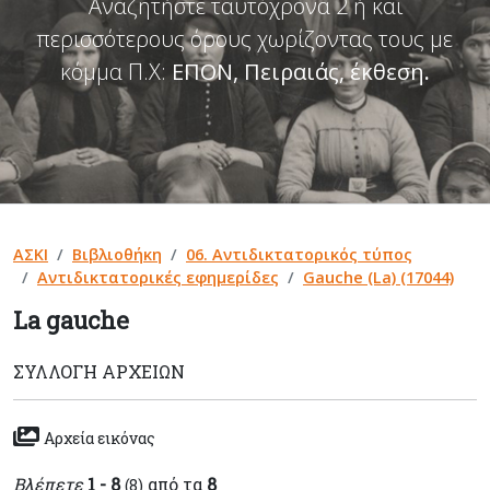
Αναζητήστε ταυτόχρονα 2 ή και
περισσότερους όρους χωρίζοντας τους με
κόμμα Π.Χ:
ΕΠΟΝ, Πειραιάς, έκθεση
.
ΑΣΚΙ
Βιβλιοθήκη
06. Αντιδικτατορικός τύπος
Αντιδικτατορικές εφημερίδες
Gauche (La) (17044)
La gauche
ΣΥΛΛΟΓΉ ΑΡΧΕΊΩΝ
Αρχεία εικόνας
Βλέπετε
1 - 8
από τα
8
(8)