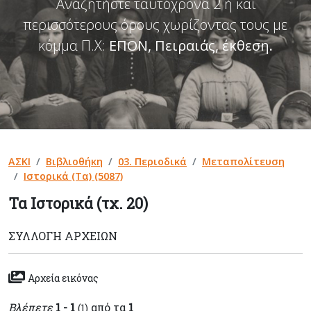
Αναζητήστε ταυτόχρονα 2 ή και
περισσότερους όρους χωρίζοντας τους με
κόμμα Π.Χ:
ΕΠΟΝ, Πειραιάς, έκθεση
.
ΑΣΚΙ
Βιβλιοθήκη
03. Περιοδικά
Μεταπολίτευση
Ιστορικά (Τα) (5087)
Τα Ιστορικά (τχ. 20)
ΣΥΛΛΟΓΉ ΑΡΧΕΊΩΝ
Αρχεία εικόνας
Βλέπετε
1 - 1
από τα
1
(1)