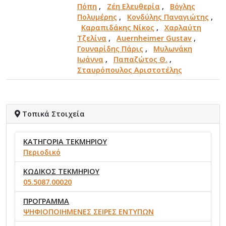
Πόπη
,
Ζέη Ελευθερία
,
Βόγλης
Πολυμέρης
,
Κονδύλης Παναγιώτης
,
Καραπιδάκης Νίκος
,
Χαρλαύτη
Τζελίνα
,
Auernheimer Gustav
,
Γουναρίδης Πάρις
,
Μυλωνάκη
Ιωάννα
,
Παπαζώτος Θ.
,
Σταυρόπουλος Αριστοτέλης
Τοπικά Στοιχεία
ΚΑΤΗΓΟΡΙΑ ΤΕΚΜΗΡΙΟΥ
Περιοδικό
ΚΩΔΙΚΟΣ ΤΕΚΜΗΡΙΟΥ
05.5087.00020
ΠΡΟΓΡΑΜΜΑ
ΨΗΦΙΟΠΟΙΗΜΕΝΕΣ ΣΕΙΡΕΣ ΕΝΤΥΠΩΝ