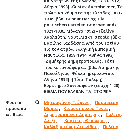
Κοινοτήτων της Ελλάδος, 1833-1912,
Αθήνα 1993] -Gustav Auernheimer, Τα
πολιτικά κόμματα της Ελλάδας 1821-
1936 [ββκ: Gunnar Hering, Die
politischen Parteien Griechenlands
1821-1936, Μόναχο 1992] -Τζελίνα
Χαρλαύτη, Ναυτιλιακή Ιστορία [ββκ:
Βασίλης Καρδάσης, Από του ιστίου
εις τον ατμόν. Ελληνική Εμπορική
Ναυτιλία, 1858-1914, Αθήνα 1993]
-Δημήτρης Δημητρόπουλος, Τότε
που καταγράφαμε… [ββκ: Ασημάκης
Πανσέληνος, Φύλλα ημερολογίου,
Αθήνα 1993] -[Πόπη Πολέμη],
Ευρετήριο Συγγραφέων (τεύχη 1-20)
ΒΙΒΛΙΑ ΠΟΥ ΕΛΑΒΑΝ ΤΑ ΙΣΤΟΡΙΚΑ
Φυσικό
Μητροφάνης Γιώργος
,
Παραδείση
πρόσωπο
Μαρία
,
Κιουσοπούλου Τόνια
,
ως θέμα
Δημητρόπουλος Δημήτρης
,
Πολίτης
Αλέξης
,
Κρητικός Θεόδωρος
,
Καλλιβρετάκης Λεωνίδας
,
Πολέμη