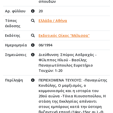
σπουδών
Αρ. φύλλου
20
Τόπος
Ελλάδα / Αθήνα
έκδοσης
Εκδότης
Εκδοτικός Οίκος "Μέλισσα"
Ημερομηνία
06/1994
Σημειώσεις
Διεύθυνση: Σπύρος Ασδραχάς -
Φίλιππος Ηλιού - Βασίλης
Παναγιωτόπουλος Ευρετήριο
Τευχών: 1-20
Περίληψη
ΠΕΡΙΕΧΟΜΕΝΑ ΤΕΥΧΟΥΣ: -Παναγιώτης
Κονδύλης, Ο μαρξισμός, ο
κομμουνισμός και η ιστορία του
20ού αιώνα -Τόνια Κιουσοπούλου, Η
στάση της Εκκλησίας απέναντι
στους εμπόρους κατά την ύστερη
βυζαντινή εποχή (14ος-15ος αι.) -Θ.