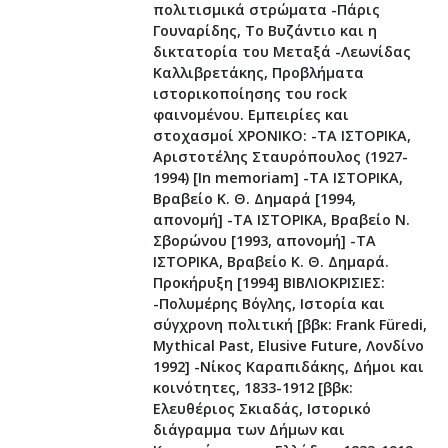
πολιτισμικά στρώματα -Πάρις
Γουναρίδης, Το Βυζάντιο και η
δικτατορία του Μεταξά -Λεωνίδας
Καλλιβρετάκης, Προβλήματα
ιστορικοποίησης του rock
φαινομένου. Εμπειρίες και
στοχασμοί ΧΡΟΝΙΚΟ: -ΤΑ ΙΣΤΟΡΙΚΑ,
Αριστοτέλης Σταυρόπουλος (1927-
1994) [In memoriam] -ΤΑ ΙΣΤΟΡΙΚΑ,
Βραβείο Κ. Θ. Δημαρά [1994,
απονομή] -ΤΑ ΙΣΤΟΡΙΚΑ, Βραβείο Ν.
Σβορώνου [1993, απονομή] -ΤΑ
ΙΣΤΟΡΙΚΑ, Βραβείο Κ. Θ. Δημαρά.
Προκήρυξη [1994] ΒΙΒΛΙΟΚΡΙΣΙΕΣ:
-Πολυμέρης Βόγλης, Ιστορία και
σύγχρονη πολιτική [ββκ: Frank Füredi,
Mythical Past, Elusive Future, Λονδίνο
1992] -Νίκος Καραπιδάκης, Δήμοι και
κοινότητες, 1833-1912 [ββκ:
Ελευθέριος Σκιαδάς, Ιστορικό
διάγραμμα των Δήμων και