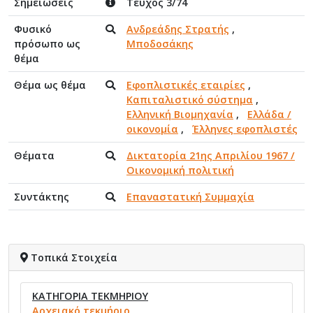
Σημειώσεις
Τεύχος 3/74
Φυσικό
Ανδρεάδης Στρατής
,
πρόσωπο ως
Μποδοσάκης
θέμα
Θέμα ως θέμα
Εφοπλιστικές εταιρίες
,
Καπιταλιστικό σύστημα
,
Ελληνική Βιομηχανία
,
Ελλάδα /
οικονομία
,
Έλληνες εφοπλιστές
Θέματα
Δικτατορία 21ης Απριλίου 1967 /
Οικονομική πολιτική
Συντάκτης
Επαναστατική Συμμαχία
Τοπικά Στοιχεία
ΚΑΤΗΓΟΡΙΑ ΤΕΚΜΗΡΙΟΥ
Αρχειακό τεκμήριο