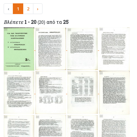
‹
1
2
›
Βλέπετε
1 - 20
από τα
25
(20)