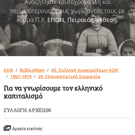
Αναζητήστε ταυτόχρονα 2 ή και
περισσότερους όρους χωρίζοντας τους με
κόμμα Π.Χ:
ΕΠΟΝ, Πειραιάς, έκθεση
.
ΑΣΚΙ
Βιβλιοθήκη
05. Συλλογή προκηρύξεων ΑΣΚΙ
1967-1974
29. Επαναστατική Συμμαχία
Για να γνωρίσουμε τον ελληνικό
καπιταλισμό
ΣΥΛΛΟΓΉ ΑΡΧΕΊΩΝ
Αρχεία εικόνας