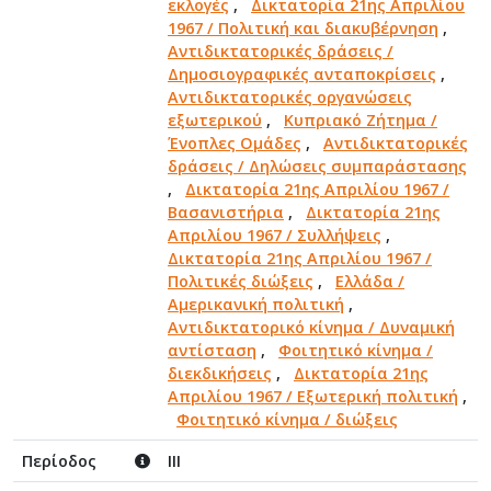
εκλογές
,
Δικτατορία 21ης Απριλίου
1967 / Πολιτική και διακυβέρνηση
,
Αντιδικτατορικές δράσεις /
Δημοσιογραφικές ανταποκρίσεις
,
Αντιδικτατορικές οργανώσεις
εξωτερικού
,
Κυπριακό Ζήτημα /
Ένοπλες Ομάδες
,
Αντιδικτατορικές
δράσεις / Δηλώσεις συμπαράστασης
,
Δικτατορία 21ης Απριλίου 1967 /
Βασανιστήρια
,
Δικτατορία 21ης
Απριλίου 1967 / Συλλήψεις
,
Δικτατορία 21ης Απριλίου 1967 /
Πολιτικές διώξεις
,
Ελλάδα /
Αμερικανική πολιτική
,
Αντιδικτατορικό κίνημα / Δυναμική
αντίσταση
,
Φοιτητικό κίνημα /
διεκδικήσεις
,
Δικτατορία 21ης
Απριλίου 1967 / Εξωτερική πολιτική
,
Φοιτητικό κίνημα / διώξεις
Περίοδος
III