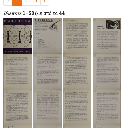
‹
1
2
3
›
Βλέπετε
1 - 20
από τα
44
(20)