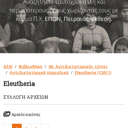
Αναζητήστε ταυτόχρονα 2 ή και
περισσότερους όρους χωρίζοντας τους με
κόμμα Π.Χ:
ΕΠΟΝ, Πειραιάς, έκθεση
.
ΑΣΚΙ
Βιβλιοθήκη
06. Αντιδικτατορικός τύπος
Αντιδικτατορικά περιοδικά
Eleutheria (12611)
Eleutheria
ΣΥΛΛΟΓΉ ΑΡΧΕΊΩΝ
Αρχεία εικόνας