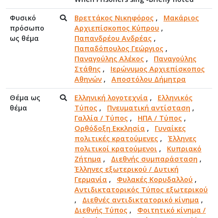
Φυσικό
Βρεττάκος Νικηφόρος
,
Μακάριος
πρόσωπο
Αρχιεπίσκοπος Κύπρου
,
ως θέμα
Παπανδρέου Ανδρέας
,
Παπαδόπουλος Γεώργιος
,
Παναγούλης Αλέκος
,
Παναγούλης
Στάθης
,
Ιερώνυμος Αρχιεπίσκοπος
Αθηνών
,
Αποστόλου Δήμητρα
Θέμα ως
Ελληνική λογοτεχνία
,
Ελληνικός
θέμα
Τύπος
,
Πνευματική αντίσταση
,
Γαλλία / Τύπος
,
ΗΠΑ / Τύπος
,
Ορθόδοξη Εκκλησία
,
Γυναίκες
πολιτικές κρατούμενες
,
Έλληνες
πολιτικοί κρατούμενοι
,
Κυπριακό
Ζήτημα
,
Διεθνής συμπαράσταση
,
Έλληνες εξωτερικού / Δυτική
Γερμανία
,
Φυλακές Κορυδαλλού
,
Αντιδικτατορικός Τύπος εξωτερικού
,
Διεθνές αντιδικτατορικό κίνημα
,
Διεθνής Τύπος
,
Φοιτητικό κίνημα /