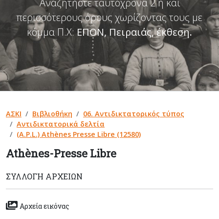
Αναζητήστε ταυτόχρονα 2 ή και
περισσότερους όρους χωρίζοντας τους με
κόμμα Π.Χ:
ΕΠΟΝ, Πειραιάς, έκθεση
.
ΑΣΚΙ
Βιβλιοθήκη
06. Αντιδικτατορικός τύπος
Αντιδικτατορικά δελτία
(A.P.L.) Athènes Presse Libre (12580)
Athènes-Presse Libre
ΣΥΛΛΟΓΉ ΑΡΧΕΊΩΝ
Αρχεία εικόνας