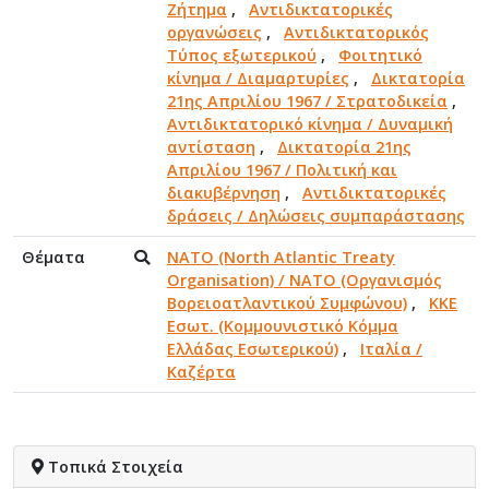
Ζήτημα
,
Αντιδικτατορικές
οργανώσεις
,
Αντιδικτατορικός
Τύπος εξωτερικού
,
Φοιτητικό
κίνημα / Διαμαρτυρίες
,
Δικτατορία
21ης Απριλίου 1967 / Στρατοδικεία
,
Αντιδικτατορικό κίνημα / Δυναμική
αντίσταση
,
Δικτατορία 21ης
Απριλίου 1967 / Πολιτική και
διακυβέρνηση
,
Αντιδικτατορικές
δράσεις / Δηλώσεις συμπαράστασης
Θέματα
NATO (North Atlantic Treaty
Organisation) / NATO (Οργανισμός
Βορειοατλαντικού Συμφώνου)
,
ΚΚΕ
Εσωτ. (Κομμουνιστικό Κόμμα
Ελλάδας Εσωτερικού)
,
Ιταλία /
Καζέρτα
Τοπικά Στοιχεία