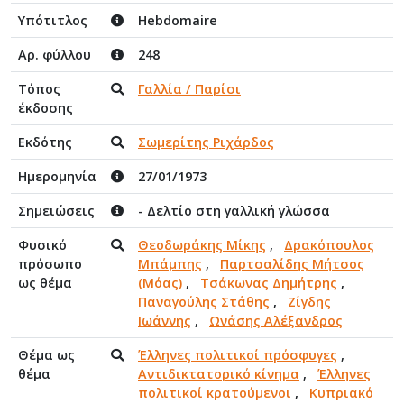
Υπότιτλος
Hebdomaire
Αρ. φύλλου
248
Τόπος
Γαλλία / Παρίσι
έκδοσης
Εκδότης
Σωμερίτης Ριχάρδος
Ημερομηνία
27/01/1973
Σημειώσεις
- Δελτίο στη γαλλική γλώσσα
Φυσικό
Θεοδωράκης Μίκης
,
Δρακόπουλος
πρόσωπο
Μπάμπης
,
Παρτσαλίδης Μήτσος
ως θέμα
(Μόας)
,
Τσάκωνας Δημήτρης
,
Παναγούλης Στάθης
,
Ζίγδης
Ιωάννης
,
Ωνάσης Αλέξανδρος
Θέμα ως
Έλληνες πολιτικοί πρόσφυγες
,
θέμα
Αντιδικτατορικό κίνημα
,
Έλληνες
πολιτικοί κρατούμενοι
,
Κυπριακό