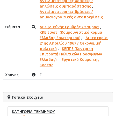
Αντιδικτατορικές δράσεις /
Δηλώσεις συμπαράστασης
,
Αντιδικτατορικές δράσεις /
Δημοσιογραφικές ανταποκρίσεις
Θέματα
ΔΕΣ (Διεθνής Ερυθρός Σταυρός)
,
ΚΚΕ Εσωτ. (Κομμουνιστικό Κόμμα
Ελλάδας Εσωτερικού)
,
Δικτατορία
21ης Απριλίου 1967 / Οικονομική
πολιτική
,
ΚΕΠΠΕ (Κεντρική
Επιτροπή Πολιτικών Προσφύγων
Ελλάδας)
,
Εργατικό Κόμμα της
Κορέας
Χρόνος
Γ'
Τοπικά Στοιχεία
ΚΑΤΗΓΟΡΙΑ ΤΕΚΜΗΡΙΟΥ