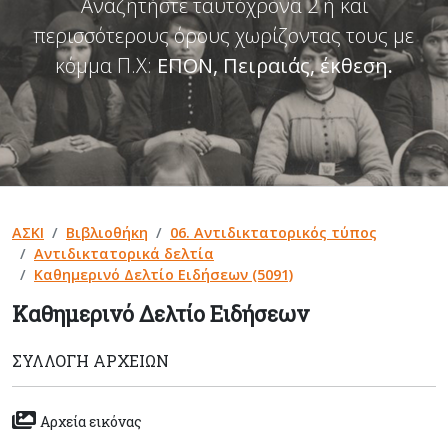
Αναζητήστε ταυτόχρονα 2 ή και
περισσότερους όρους χωρίζοντας τους με
κόμμα Π.Χ:
ΕΠΟΝ, Πειραιάς, έκθεση
.
ΑΣΚΙ
Βιβλιοθήκη
06. Αντιδικτατορικός τύπος
Αντιδικτατορικά δελτία
Καθημερινό Δελτίο Ειδήσεων (5091)
Καθημερινό Δελτίο Ειδήσεων
ΣΥΛΛΟΓΉ ΑΡΧΕΊΩΝ
Αρχεία εικόνας