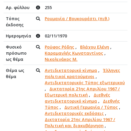
Αρ. φύλλου
255
Τόπος
Ρουμανία / Βουκουρέστι (πιθ.)
έκδοσης
Ημερομηνία
02/11/1970
Φυσικό
Ρούφος Ρόδης
,
Βλάχου Ελένη
,
πρόσωπο
Καραμανλής Κωνσταντίνος
,
ως θέμα
Νικολινάκος Μ.
Θέμα ως
Αντιδικτατορικό κίνημα
,
Έλληνες
θέμα
πολιτικοί κρατούμενοι
,
Αντιδικτατορικός Τύπος εξωτερικού
,
Δικτατορία 21ης Απριλίου 1967 /
Εξωτερική πολιτική
,
Διεθνές
αντιδικτατορικό κίνημα
,
Διεθνής
Τύπος
,
Δυτική Γερμανία / Τύπος
,
Αντιδικτατορικές εκδόσεις
,
Δικτατορία 21ης Απριλίου 1967 /
Πολιτική και διακυβέρνηση
,