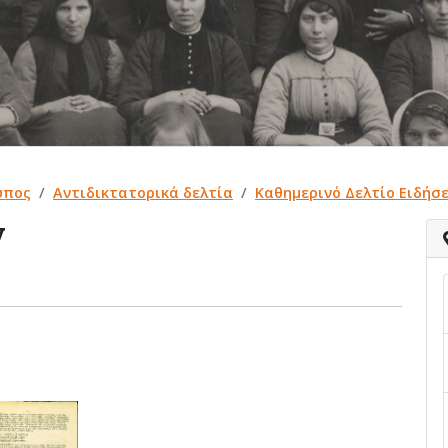
ύπος
Αντιδικτατορικά δελτία
Καθημερινό Δελτίο Ειδήσε
ν