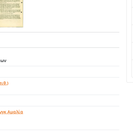
εων
ιθ.)
νγκ Αμαλία