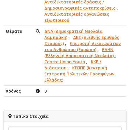
Αντιδικτατορικές δράσεις /
Δημοσιογραφικές ανταποκρίσεις
,
Αντιδικτατορικές οργανώσεις
εξωτερικού
Θέματα
ΔΝΛ (Δημοκρατική Νεολαία
Λαμπράκη)
,
ΔΕΣ (Διεθνής Ερυθρός
Σταυρός)
,
Επιτροπή Δικαιωμάτων
του Ανθρώπου (Ευρώπη)
,
ΕΔΗΝ
(Ελληνική Δημοκρατική Νεολαία) :
Centre Union Youth
,
ΚΚΕ /
Διάσπαση
,
ΚΕΠΠΕ (Κεντρική
Επιτροπή Πολιτικών Προσφύγων
Ελλάδας)
Χρόνος
3
Τοπικά Στοιχεία