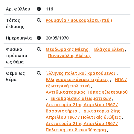
Αρ. φύλλου
116
Τόπος
Ρουμανία / Βουκουρέστι (πιθ.)
έκδοσης
Ημερομηνία
20/05/1970
Φυσικό
Θεοδωράκης Μίκης
,
Βλάχου Ελένη
,
πρόσωπο
Παναγούλης Αλέκος
ως θέμα
Θέμα ως
Έλληνες πολιτικοί κρατούμενοι
,
θέμα
Ελληνοαμερικάνικες σχέσεις
,
ΗΠΑ /
εξωτερική πολιτική
,
Αντιδικτατορικός Τύπος εξωτερικού
,
Εκκαθαρίσεις αξιωματικών
,
Δικτατορία 21ης Απριλίου 1967 /
Βασανιστήρια
,
Δικτατορία 21ης
Απριλίου 1967 / Πολιτικές διώξεις
,
Δικτατορία 21ης Απριλίου 1967 /
Πολιτική και διακυβέρνηση
,