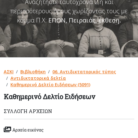
Αναζητήστε ταυτόχρονα 2 ή και
περισσότερους όρους χωρίζοντας τους με
κόμμα Π.Χ:
ΕΠΟΝ, Πειραιάς, έκθεση
.
ΑΣΚΙ
Βιβλιοθήκη
06. Αντιδικτατορικός τύπος
Αντιδικτατορικά δελτία
Καθημερινό Δελτίο Ειδήσεων (5091)
Καθημερινό Δελτίο Ειδήσεων
ΣΥΛΛΟΓΉ ΑΡΧΕΊΩΝ
Αρχεία εικόνας