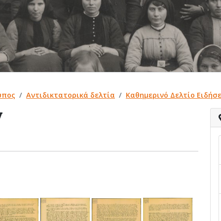
ύπος
Αντιδικτατορικά δελτία
Καθημερινό Δελτίο Ειδήσε
ν