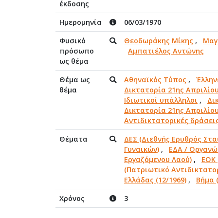
έκδοσης
Ημερομηνία
06/03/1970
Φυσικό
Θεοδωράκης Μίκης
,
Μαγ
πρόσωπο
Αμπατιέλος Αντώνης
ως θέμα
Θέμα ως
Αθηναϊκός Τύπος
,
Έλλην
θέμα
Δικτατορία 21ης Απριλίου
Ιδιωτικοί υπάλληλοι
,
Δι
Δικτατορία 21ης Απριλίου
Αντιδικτατορικές δράσει
Θέματα
ΔΕΣ (Διεθνής Ερυθρός Στα
Γυναικών)
,
ΕΔΑ / Οργανώ
Εργαζόμενου Λαού)
,
ΕΟΚ 
(Πατριωτικό Αντιδικτατο
Ελλάδας (12/1969)
,
Βήμα (
Χρόνος
3