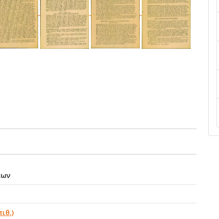
εων
ιθ.)