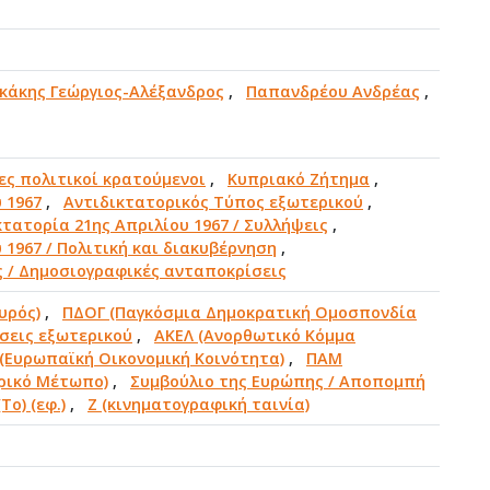
κάκης Γεώργιος-Αλέξανδρος
,
Παπανδρέου Ανδρέας
,
ες πολιτικοί κρατούμενοι
,
Κυπριακό Ζήτημα
,
 1967
,
Αντιδικτατορικός Τύπος εξωτερικού
,
κτατορία 21ης Απριλίου 1967 / Συλλήψεις
,
 1967 / Πολιτική και διακυβέρνηση
,
ς / Δημοσιογραφικές ανταποκρίσεις
υρός)
,
ΠΔΟΓ (Παγκόσμια Δημοκρατική Ομοσπονδία
σεις εξωτερικού
,
ΑΚΕΛ (Ανορθωτικό Κόμμα
(Ευρωπαϊκή Οικονομική Κοινότητα)
,
ΠΑΜ
ρικό Μέτωπο)
,
Συμβούλιο της Ευρώπης / Αποπομπή
Το) (εφ.)
,
Ζ (κινηματογραφική ταινία)