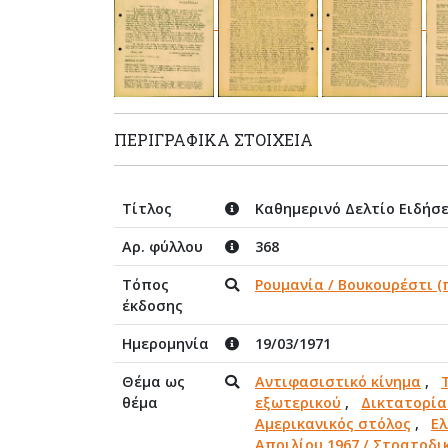
ΠΕΡΙΓΡΑΦΙΚΆ ΣΤΟΙΧΕΊΑ
Τίτλος
Καθημερινό Δελτίο Ειδήσ
Αρ. φύλλου
368
Τόπος
Ρουμανία / Βουκουρέστι (π
έκδοσης
Ημερομηνία
19/03/1971
Θέμα ως
Αντιφασιστικό κίνημα
,
θέμα
εξωτερικού
,
Δικτατορία 
Αμερικανικός στόλος
,
Ελ
Απριλίου 1967 / Στρατοδι