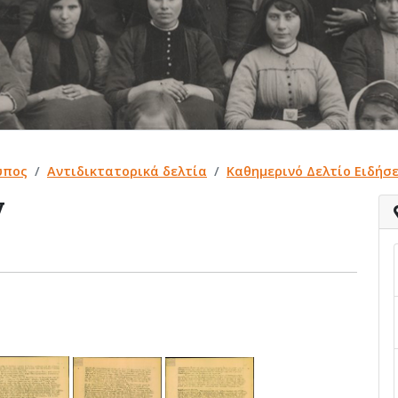
ύπος
Αντιδικτατορικά δελτία
Καθημερινό Δελτίο Ειδήσε
ν