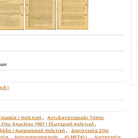
εων
ιθ.)
Τουρκία / πολιτική
,
Αντιδικτατορικός Τύπος
21ης Απριλίου 1967 / Εξωτερική πολιτική
,
λάδα / Αμερικανική πολιτική
,
Δικτατορία 21ης
κεία
,
Αντιαμερικανισμός
,
IG METALL
,
Δικτατορία