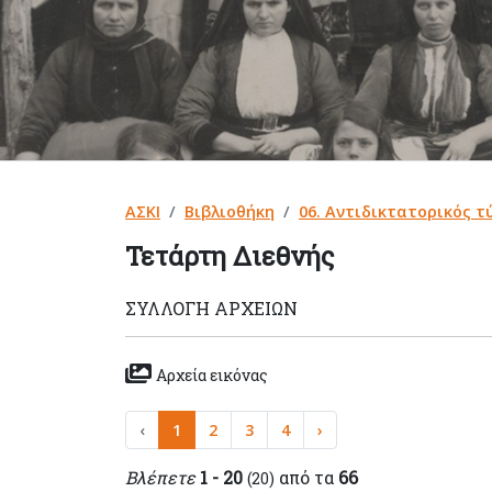
ΑΣΚΙ
Βιβλιοθήκη
06. Αντιδικτατορικός τ
Τετάρτη Διεθνής
ΣΥΛΛΟΓΉ ΑΡΧΕΊΩΝ
Αρχεία εικόνας
‹
1
2
3
4
›
Βλέπετε
1 - 20
από τα
66
(20)