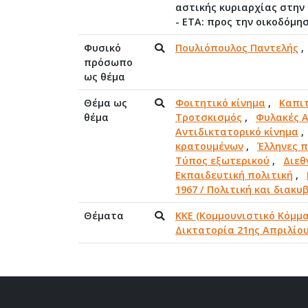
αστικής κυριαρχίας στην 
- ΕΤΑ: προς την οικοδόμ
Φυσικό
Πουλιόπουλος Παντελής
πρόσωπο
ως θέμα
Θέμα ως
Φοιτητικό κίνημα
,
Καπι
θέμα
Τροτσκισμός
,
Φυλακές Α
Αντιδικτατορικό κίνημα
κρατουμένων
,
Έλληνες π
Τύπος εξωτερικού
,
Διεθ
Εκπαιδευτική πολιτική
,
1967 / Πολιτική και διακυ
Θέματα
ΚΚΕ (Κομμουνιστικό Κόμμα
Δικτατορία 21ης Απριλίου