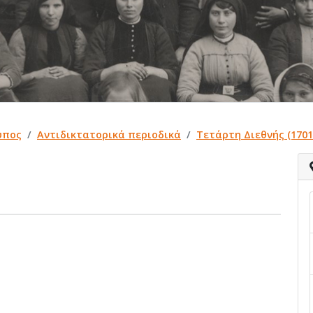
ύπος
Αντιδικτατορικά περιοδικά
Τετάρτη Διεθνής (1701