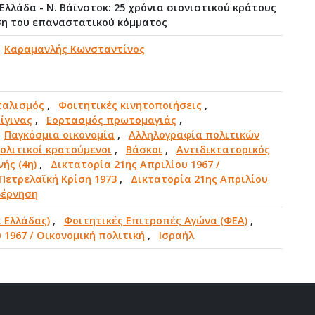
Ελλάδα - Ν. Βάϊνστοκ: 25 χρόνια σιονιστικού κράτους
ηση του επαναστατικού κόμματος
,
Καραμανλής Κωνσταντίνος
ταλισμός
,
Φοιτητικές κινητοποιήσεις
,
ίγινας
,
Εορτασμός πρωτομαγιάς
,
,
Παγκόσμια οικονομία
,
Αλληλογραφία πολιτικών
ολιτικοί κρατούμενοι
,
Βάσκοι
,
Αντιδικτατορικός
νής (4η)
,
Δικτατορία 21ης Απριλίου 1967 /
Πετρελαϊκή Κρίση 1973
,
Δικτατορία 21ης Απριλίου
βέρνηση
 Ελλάδας)
,
Φοιτητικές Επιτροπές Αγώνα (ΦΕΑ)
,
 1967 / Οικονομική πολιτική
,
Ισραήλ