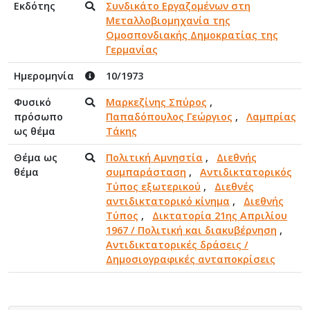
Εκδότης
Συνδικάτο Εργαζομένων στη
Μεταλλοβιομηχανία της
Ομοσπονδιακής Δημοκρατίας της
Γερμανίας
Ημερομηνία
10/1973
Φυσικό
Μαρκεζίνης Σπύρος
,
πρόσωπο
Παπαδόπουλος Γεώργιος
,
Λαμπρίας
ως θέμα
Τάκης
Θέμα ως
Πολιτική Αμνηστία
,
Διεθνής
θέμα
συμπαράσταση
,
Αντιδικτατορικός
Τύπος εξωτερικού
,
Διεθνές
αντιδικτατορικό κίνημα
,
Διεθνής
Τύπος
,
Δικτατορία 21ης Απριλίου
1967 / Πολιτική και διακυβέρνηση
,
Αντιδικτατορικές δράσεις /
Δημοσιογραφικές ανταποκρίσεις