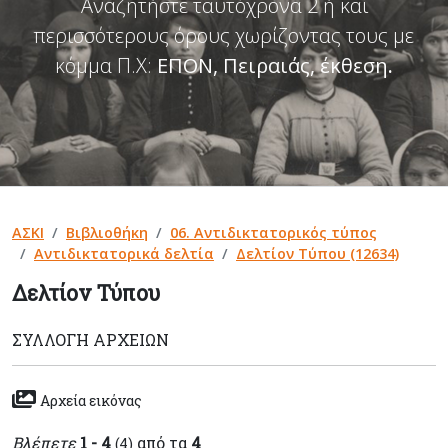
Αναζητήστε ταυτόχρονα 2 ή και
περισσότερους όρους χωρίζοντας τους με
κόμμα Π.Χ:
ΕΠΟΝ, Πειραιάς, έκθεση
.
ΑΣΚΙ
Βιβλιοθήκη
06. Αντιδικτατορικός τύπος
Αντιδικτατορικά δελτία
Δελτίον Τύπου (12634)
Δελτίον Τύπου
ΣΥΛΛΟΓΉ ΑΡΧΕΊΩΝ
Αρχεία εικόνας
Βλέπετε
1 - 4
από τα
4
(4)