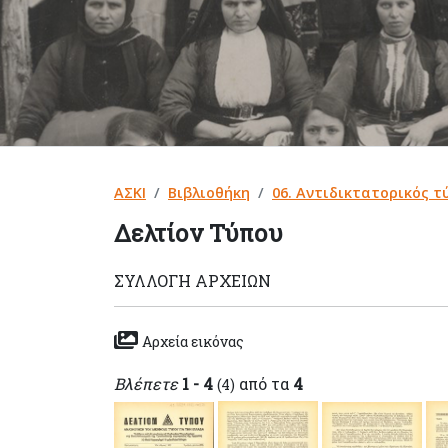
ΑΣΚΙ
Βιβλιοθήκη
06. Αντιδικτατορικός τ
Δελτίον Τύπου
ΣΥΛΛΟΓΉ ΑΡΧΕΊΩΝ
Αρχεία εικόνας
Βλέπετε
1 - 4
από τα
4
(4)