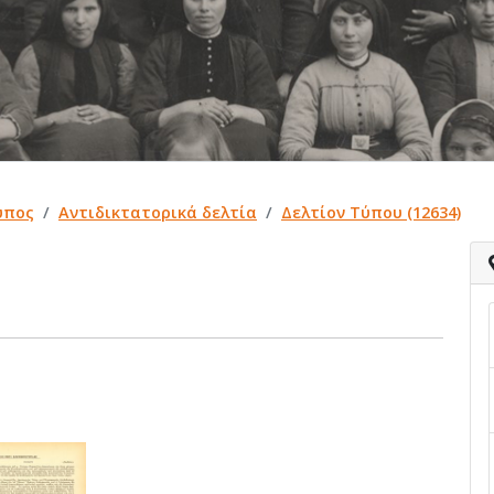
ύπος
Αντιδικτατορικά δελτία
Δελτίον Τύπου (12634)