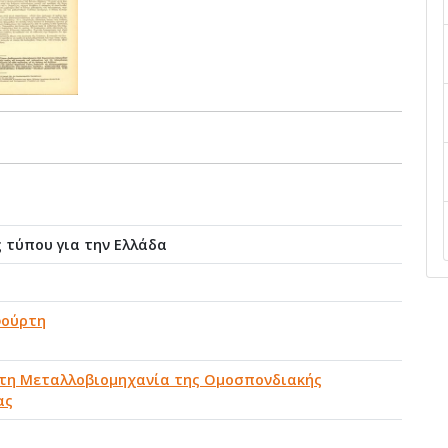
 τύπου για την Ελλάδα
φούρτη
στη Μεταλλοβιομηχανία της Ομοσπονδιακής
ας