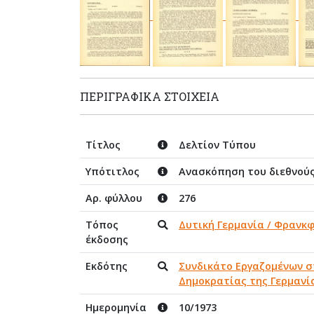
ΠΕΡΙΓΡΑΦΙΚΆ ΣΤΟΙΧΕΊΑ
Τίτλος
Δελτίον Τύπου
Υπότιτλος
Ανασκόπηση του διεθνούς
Αρ. φύλλου
276
Τόπος
Δυτική Γερμανία / Φρανκ
έκδοσης
Εκδότης
Συνδικάτο Εργαζομένων 
Δημοκρατίας της Γερμανί
Ημερομηνία
10/1973