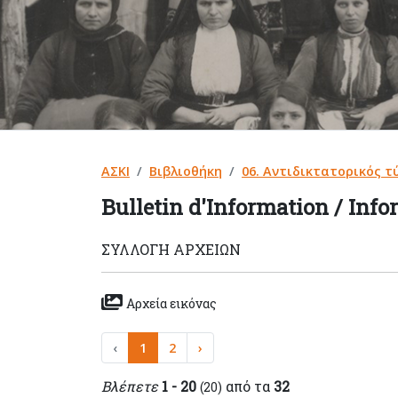
ΑΣΚΙ
Βιβλιοθήκη
06. Αντιδικτατορικός τ
Bulletin d'Information / Info
ΣΥΛΛΟΓΉ ΑΡΧΕΊΩΝ
Αρχεία εικόνας
‹
1
2
›
Βλέπετε
1 - 20
από τα
32
(20)