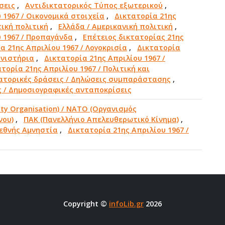
σεις
,
Αντιδικτατορικός Τύπος εξωτερικού
,
 1967 / Οικονομικά στοιχεία
,
Δικτατορία 21ης
τική πολιτική
,
Ελλάδα / Αμερικανική πολιτική
,
υ 1967 / Προπαγάνδα
,
Επέτειος δικτατορίας 21ης
α 21ης Απριλίου 1967 / Λογοκρισία
,
Δικτατορία
ανιστήρια
,
Δικτατορία 21ης Απριλίου 1967 /
τορία 21ης Απριλίου 1967 / Πολιτική και
ατορικές δράσεις / Δηλώσεις συμπαράστασης
,
ς / Δημοσιογραφικές ανταποκρίσεις
aty Organisation) / NATO (Οργανισμός
νου)
,
ΠΑΚ (Πανελλήνιο Απελευθερωτικό Κίνημα)
,
ιεθνής Αμνηστία
,
Δικτατορία 21ης Απριλίου 1967 /
Copyright ©
infoLib.gr
2026