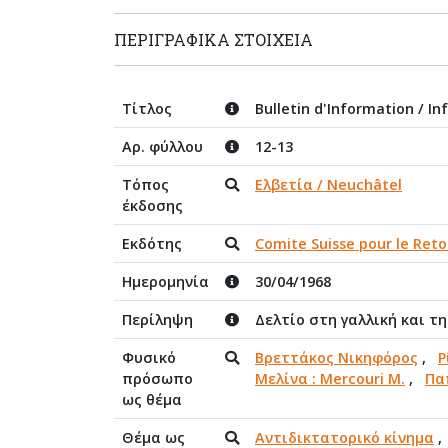
ΠΕΡΙΓΡΑΦΙΚΆ ΣΤΟΙΧΕΊΑ
Τίτλος
Bulletin d'Information / In
Αρ. φύλλου
12-13
Τόπος
Ελβετία / Neuchâtel
έκδοσης
Εκδότης
Comite Suisse pour le Ret
Ημερομηνία
30/04/1968
Περίληψη
Δελτίο στη γαλλική και τ
Φυσικό
Βρεττάκος Νικηφόρος
,
Ρ
πρόσωπο
Μελίνα : Mercouri M.
,
Πα
ως θέμα
Θέμα ως
Αντιδικτατορικό κίνημα