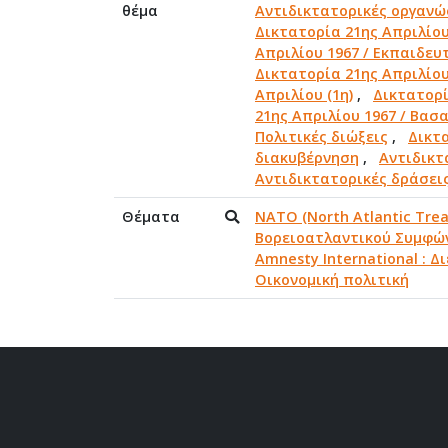
θέμα
Αντιδικτατορικές οργανώ
Δικτατορία 21ης Απριλίου
Απριλίου 1967 / Εκπαιδευ
Δικτατορία 21ης Απριλίο
Απριλίου (1η)
,
Δικτατορί
21ης Απριλίου 1967 / Βασ
Πολιτικές διώξεις
,
Δικτα
διακυβέρνηση
,
Αντιδικτ
Αντιδικτατορικές δράσει
Θέματα
NATO (North Atlantic Tre
Βορειοατλαντικού Συμφώ
Amnesty International : Δ
Οικονομική πολιτική