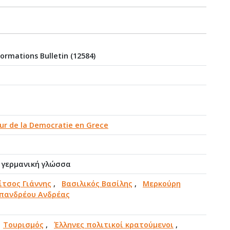
formations Bulletin (12584)
our de la Democratie en Grece
η γερμανική γλώσσα
ίτσος Γιάννης
,
Βασιλικός Βασίλης
,
Μερκούρη
πανδρέου Ανδρέας
,
Τουρισμός
,
Έλληνες πολιτικοί κρατούμενοι
,