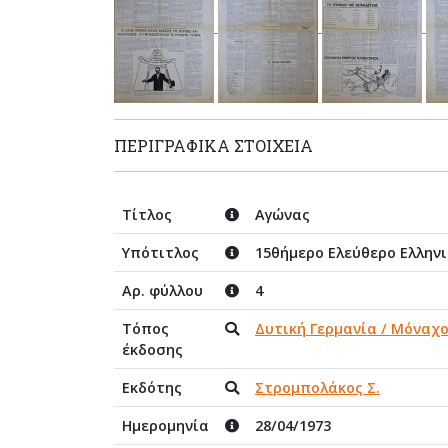
ΠΕΡΙΓΡΑΦΙΚΆ ΣΤΟΙΧΕΊΑ
Τίτλος
Αγώνας
Υπότιτλος
15θήμερο Ελεύθερο Ελλην
Αρ. φύλλου
4
Τόπος
Δυτική Γερμανία / Μόναχ
έκδοσης
Εκδότης
Στρομπολάκος Σ.
Ημερομηνία
28/04/1973