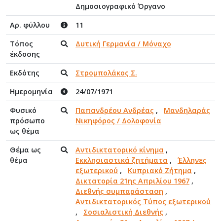
Δημοσιογραφικό Όργανο
Αρ. φύλλου
11
Τόπος
Δυτική Γερμανία / Μόναχο
έκδοσης
Εκδότης
Στρομπολάκος Σ.
Ημερομηνία
24/07/1971
Φυσικό
Παπανδρέου Ανδρέας
,
Μανδηλαράς
πρόσωπο
Νικηφόρος / Δολοφονία
ως θέμα
Θέμα ως
Αντιδικτατορικό κίνημα
,
θέμα
Εκκλησιαστικά ζητήματα
,
Έλληνες
εξωτερικού
,
Κυπριακό Ζήτημα
,
Δικτατορία 21ης Απριλίου 1967
,
Διεθνής συμπαράσταση
,
Αντιδικτατορικός Τύπος εξωτερικού
,
Σοσιαλιστική Διεθνής
,