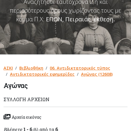
Αναζητήστε ταυτόχρονα 2 ή και
περισσότερους όρους χωρίζοντας τους με
κόμμα Π.Χ:
ΕΠΟΝ, Πειραιάς, έκθεση
.
ΑΣΚΙ
Βιβλιοθήκη
06. Αντιδικτατορικός τύπος
Αντιδικτατορικές εφημερίδες
Αγώνας (12608)
Αγώνας
ΣΥΛΛΟΓΉ ΑΡΧΕΊΩΝ
Αρχεία εικόνας
Βλέπετε
1 - 6
από τα
6
(6)