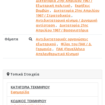
Δικτατορία 21ης Απριλίου 1967 /
Εξωτερική πολιτική
,
Εκρήξεις
βομβών
,
Δικτατορία 21ης Απριλίου
1967 / Στρατοδικεία
,
Αντιδικτατορικό κίνημα / Δυναμική
αντίσταση
,
Δικτατορία 21ης
Απριλίου 1967 / Βασανιστήρια
Θέματα
Αντιδικτατορικές οργανώσεις
εξωτερικού
,
Φίλοι του ΠΑΚ / Δ.
Γερμανία
,
ΠΑΚ (Πανελλήνιο
Απελευθερωτικό Κίνημα)
Τοπικά Στοιχεία
ΚΑΤΗΓΟΡΙΑ ΤΕΚΜΗΡΙΟΥ
Εφημερίδα
ΚΩΔΙΚΟΣ ΤΕΚΜΗΡΙΟΥ