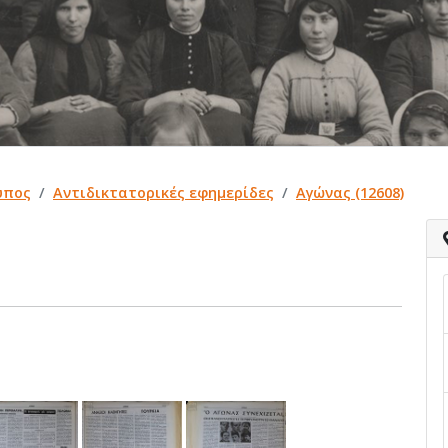
ύπος
Αντιδικτατορικές εφημερίδες
Αγώνας (12608)