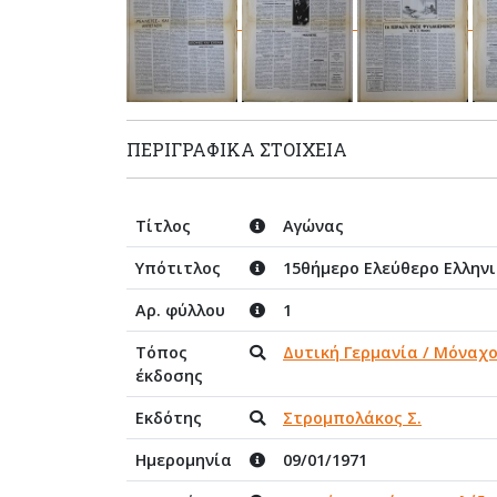
ΠΕΡΙΓΡΑΦΙΚΆ ΣΤΟΙΧΕΊΑ
Τίτλος
Αγώνας
Υπότιτλος
15θήμερο Ελεύθερο Ελλην
Αρ. φύλλου
1
Τόπος
Δυτική Γερμανία / Μόναχ
έκδοσης
Εκδότης
Στρομπολάκος Σ.
Ημερομηνία
09/01/1971