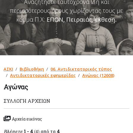
Αναζητήστε ταυτόχρονα 2 ή και
περισσότερους όρους χωρίζοντας τους με
κόμμα Π.Χ:
ΕΠΟΝ, Πειραιάς, έκθεση
.
ΑΣΚΙ
Βιβλιοθήκη
06. Αντιδικτατορικός τύπος
Αντιδικτατορικές εφημερίδες
Αγώνας (12608)
Αγώνας
ΣΥΛΛΟΓΉ ΑΡΧΕΊΩΝ
Αρχεία εικόνας
Βλέπετε
1 - 4
από τα
4
(4)