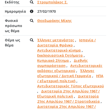
Εκδότης
Στρομπολάκος Σ.
Ημερομηνία
27/02/1970
Φυσικό
Θεοδωράκης Μίκης
πρόσωπο
ως θέμα
Θέμα ως
Έλληνες μετανάστες
,
Ισπανία /
θέμα
Δικτατορία Φράνκο
,
Αντιδικτατορικό κίνημα
,
Εκκλησιαστικά ζητήματα
,
Κυπριακό Ζήτημα
,
Διεθνής
συμπαράσταση
,
Αντιδικτατορικές
εκδόσεις εξωτερικού
,
Έλληνες
εξωτερικού / Δυτική Γερμανία
,
ΗΠΑ
/ εξωτερική πολιτική
,
Αντιδικτατορικός Τύπος εξωτερικού
,
Δικτατορία 21ης Απριλίου 1967 /
Εξωτερική πολιτική
,
Δικτατορία
21ης Απριλίου 1967 / Στρατοδικεία
,
Δικτατορία 21ης Απριλίου 1967 /