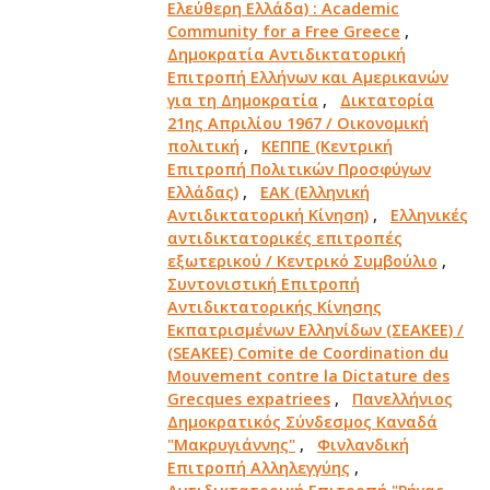
Ελεύθερη Ελλάδα) : Academic
Community for a Free Greece
,
Δημοκρατία Αντιδικτατορική
Επιτροπή Ελλήνων και Αμερικανών
για τη Δημοκρατία
,
Δικτατορία
21ης Απριλίου 1967 / Οικονομική
πολιτική
,
ΚΕΠΠΕ (Κεντρική
Επιτροπή Πολιτικών Προσφύγων
Ελλάδας)
,
ΕΑΚ (Ελληνική
Αντιδικτατορική Κίνηση)
,
Ελληνικές
αντιδικτατορικές επιτροπές
εξωτερικού / Κεντρικό Συμβούλιο
,
Συντονιστική Επιτροπή
Αντιδικτατορικής Κίνησης
Εκπατρισμένων Ελληνίδων (ΣΕΑΚΕΕ) /
(SEAKEE) Comite de Coordination du
Mouvement contre la Dictature des
Grecques expatriees
,
Πανελλήνιος
Δημοκρατικός Σύνδεσμος Καναδά
"Μακρυγιάννης"
,
Φινλανδική
Επιτροπή Αλληλεγγύης
,