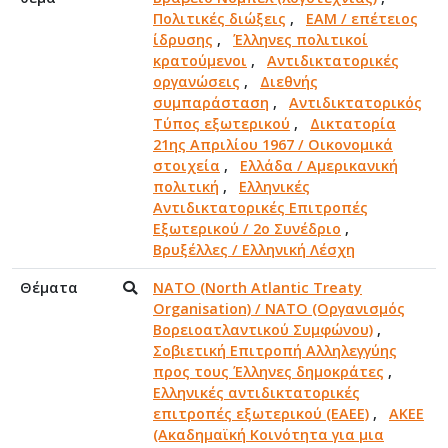
Πολιτικές διώξεις
,
ΕΑΜ / επέτειος
ίδρυσης
,
Έλληνες πολιτικοί
κρατούμενοι
,
Αντιδικτατορικές
οργανώσεις
,
Διεθνής
συμπαράσταση
,
Αντιδικτατορικός
Τύπος εξωτερικού
,
Δικτατορία
21ης Απριλίου 1967 / Οικονομικά
στοιχεία
,
Ελλάδα / Αμερικανική
πολιτική
,
Ελληνικές
Αντιδικτατορικές Επιτροπές
Εξωτερικού / 2ο Συνέδριο
,
Βρυξέλλες / Ελληνική Λέσχη
Θέματα
NATO (North Atlantic Treaty
Organisation) / NATO (Οργανισμός
Βορειοατλαντικού Συμφώνου)
,
Σοβιετική Επιτροπή Αλληλεγγύης
προς τους Έλληνες δημοκράτες
,
Ελληνικές αντιδικτατορικές
επιτροπές εξωτερικού (ΕΑΕΕ)
,
ΑΚΕΕ
(Ακαδημαϊκή Κοινότητα για μια