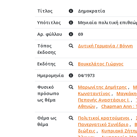
Τίτλος
Δημοκρατία
Υπότιτλος
Μηνιαία πολιτική επιθεώ
Αρ. φύλλου
69
Τόπος
Δυτική Γερμανία / Βόννη
έκδοσης
Εκδότης
Βουκελάτος Γιώργος
Ημερομηνία
04/1973
Φυσικό
Μαρωνίτης Δημήτρης
,
Μ
πρόσωπο
Κωνσταντίνος
,
Μαγκάκη
ως θέμα
Πεπονής Αναστάσιος Ι.
,
Αθηνών
,
Chapman Ann :
Θέμα ως
Πολιτικοί κρατούμενοι
,
θέμα
Πανεργατικό Συνέδριο
,
Β
διώξεις
,
Κυπριακό Ζήτη