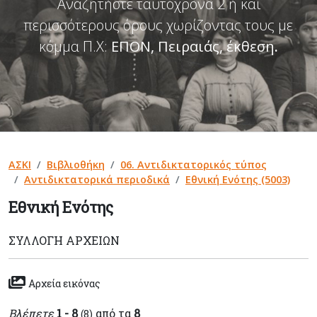
Αναζητήστε ταυτόχρονα 2 ή και
περισσότερους όρους χωρίζοντας τους με
κόμμα Π.Χ:
ΕΠΟΝ, Πειραιάς, έκθεση
.
ΑΣΚΙ
Βιβλιοθήκη
06. Αντιδικτατορικός τύπος
Αντιδικτατορικά περιοδικά
Εθνική Ενότης (5003)
Εθνική Ενότης
ΣΥΛΛΟΓΉ ΑΡΧΕΊΩΝ
Αρχεία εικόνας
Βλέπετε
1 - 8
από τα
8
(8)