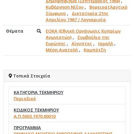
Δημοψήφισμα (Σεπτέμβριος 1968)
,
Κυβέρνηση Νίξον
,
Βορειοατλαντικό
Σύμφωνο
,
Δικτατορία 21ης
Απριλίου 1967 / Λογοκρισία
Θέματα
ΕΟΚΑ (Εθνική Οργάνωσις Κυπρίων
Αγωνιστών)
,
Συμβούλιο της
Ευρώπης
,
Αίγυπτος
,
Ισραήλ
,
Μέση Ανατολή
,
Καμπότζη
Τοπικά Στοιχεία
ΚΑΤΗΓΟΡΙΑ ΤΕΚΜΗΡΙΟΥ
Περιοδικό
ΚΩΔΙΚΟΣ ΤΕΚΜΗΡΙΟΥ
Α.Π.5003.1970.00010
ΠΡΟΓΡΑΜΜΑ
ΨΗΦΙΑΚΟ ΜΟΥΣΕΙΟ ΕΥΡΩΠΑΪΚΗΣ ΑΛΛΗΛΕΓΓΥΗΣ