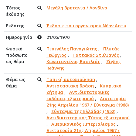
Τόπος
Μεγάλη Βρετανία / Λονδίνο
έκδοσης
Εκδότης
Έκδοσις του οργανισμού Νέον Άστυ
Ημερομηνία
21/05/1970
Φυσικό
Πιπινέλης Παναγιώτης
,
Πλυτάς
πρόσωπο
Γεώργιος
,
Παττακός Στυλιανός
,
ως θέμα
Κωνσταντίνος Βασιλιάς
,
Ζίγδης
Ιωάννης
Θέμα ως
Τοπική αυτοδιοίκηση
,
θέμα
Αντιστασιακή δράση
,
Κυπριακό
Ζήτημα
,
Αντιδικτατορικές
εκδόσεις εξωτερικού
,
Δικτατορία
21ης Απριλίου 1967 / Σύνταγμα (1968)
,
Σύνταγμα της Ελλάδας (1952)
,
Αντιδικτατορικός Τύπος εξωτερικού
,
Αμερικανικός ιμπεριαλισμός
,
Δικτατορία 21ης Απριλίου 1967 /