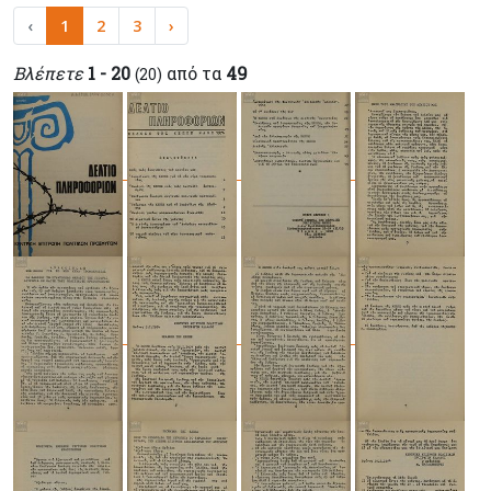
‹
1
2
3
›
Βλέπετε
1 - 20
από τα
49
(20)