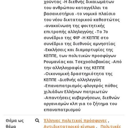
χούντας -Η διεθνής δικαιωμάτων
του ανθρώπου καταγγέλλει τα
βασανιστήρια -το νομικό πλαίσιο
του νέου δικτατορικού καθεστώτος
-ανακοίνωση της φοιτητικής
επιτροπής αλληλεγγύης -Το 7ο
συνέδριο της ΦΙΡ -Η ΚΕΠΠΕ στο
συνέδριο της διεθνούς αμνηστίας
-Εκκλήσεις και διαμαρτυρίες της
ΚΕΠΠΕ, των πολιτικών προσφύγων
Ρουμανίας και Τσεχοσλοβακίας -Από
την αλληλογραφία της ΚΕΠΠΕ
-Οικονομική δραστηριότητα της
ΚΕΠΠΕ -Διεθνής αλληλεγγύη
-Επαναπατρισμός-φλογερός πόθος
χιλιάδων Ελλήνων πατριωτών
-Απαντήσεις κυβερνήσεων, διεθνών
οργανισμών κλπ για το ζήτημα του
επαναπατρισμού
Θέμα ως
Έλληνες πολιτικοί πρόσφυγες
,
θέμα
Αντιδικτατορικό κίνημα
,
Πολιτικές