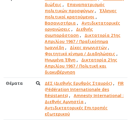
διώξεις
,
Επαναπατρισμός
πολιτικών προσφύγων
,
Έλληνες
πολιτικοί κρατούμενοι
,
Βασανιστήρια
,
Αντιδικτατορικές
οργανώσεις
,
Διεθνής
συμπαράσταση
,
Δικτατορία 21ης
Απριλίου 1967 / Πραξικόπημα
Ιωαννίδη
,
Δίκες αγωνιστών
,
Φοιτητικό κίνημα / Διαδηλώσεις
,
Ηνωμένα Έθνη
,
Δικτατορία 21ης
Απριλίου 1967 / Πολιτική και
διακυβέρνηση
Θέματα
ΔΕΣ (Διεθνής Ερυθρός Σταυρός)
,
FIR
(Fédération Internationale des
Résistants)
,
Amnesty International :
Διεθνής Αμνηστία
,
Αντιδικτατορικές Επιτροπές
εξωτερικού