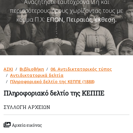
Αναζητήστε ταυτόχρονα 2 ή και
περισσότερους όρους χωρίζοντας τους με
κόμμα Π.Χ:
ΕΠΟΝ, Πειραιάς, έκθεση
.
ΑΣΚΙ
Βιβλιοθήκη
06. Αντιδικτατορικός τύπος
Αντιδικτατορικά δελτία
Πληροφοριακό δελτίο της ΚΕΠΠΕ (1888)
Πληροφοριακό δελτίο της ΚΕΠΠΕ
ΣΥΛΛΟΓΉ ΑΡΧΕΊΩΝ
Αρχεία εικόνας