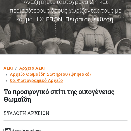
Αναζητήστε ταυτόχρονα 2 ή και
περισσότερους όρους χωρίζοντας τους με
κόμμα Π.Χ:
ΕΠΟΝ, Πειραιάς, έκθεση
.
ΑΣΚΙ
Αρχειο ΑΣΚΙ
Αρχείο Θωμαΐδη Σωτήριου (ψηφιακό)
06. Φωτογραφικό Αρχείο
Το προσφυγικό σπίτι της οικογένειας
Θωμαΐδη
ΣΥΛΛΟΓΉ ΑΡΧΕΊΩΝ
Αρχεία εικόνας